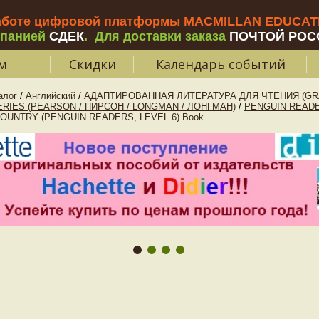
аботе цифровой платформы MACMILLAN EDUCATIO
мпанией
СДЕК
.
Для доставки заказа
ПОЧТОЙ РОС
м
Скидки
Календарь событий
алог
/
Английский
/
АДАПТИРОВАННАЯ ЛИТЕРАТУРА ДЛЯ ЧТЕНИЯ (GR
RIES (PEARSON / ПИРСОН / LONGMAN / ЛОНГМАН)
/
PENGUIN READE
OUNTRY (PENGUIN READERS, LEVEL 6) Book