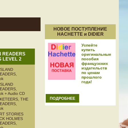
НОВОЕ ПОСТУПЛЕНИЕ
HACHETTE и DIDIER
Успейте
купить
N READERS
оригинальные
пособия
S LEVEL 2
французских
издательств
ISLAND
по ценам
READERS,
прошлого
ok
года!
ISLAND
READERS,
ok + Audio CD
ПОДРОБНЕЕ
KETEERS, THE
READERS,
ok
RT STORIES
CK HOLMES
READERS,
ok