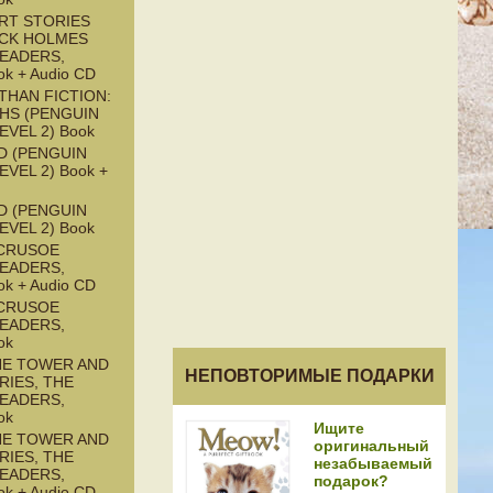
RT STORIES
CK HOLMES
READERS,
ok + Audio CD
THAN FICTION:
HS (PENGUIN
EVEL 2) Book
D (PENGUIN
EVEL 2) Book +
D (PENGUIN
EVEL 2) Book
CRUSOE
READERS,
ok + Audio CD
CRUSOE
READERS,
ok
HE TOWER AND
НЕПОВТОРИМЫЕ ПОДАРКИ
RIES, THE
READERS,
ok
Ищите
HE TOWER AND
оригинальный
RIES, THE
незабываемый
READERS,
подарок?
ok + Audio CD