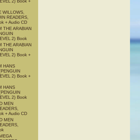
EVEL 2) Book +
E WILLOWS,
UIN READERS,
ok + Audio CD
M THE ARABIAN
ENGUIN
EVEL 2) Book
M THE ARABIAN
ENGUIN
EVEL 2) Book +
M HANS
(PENGUIN
EVEL 2) Book +
M HANS
(PENGUIN
EVEL 2) Book
ND MEN
READERS,
ok + Audio CD
ND MEN
READERS,
ok
OMEGA