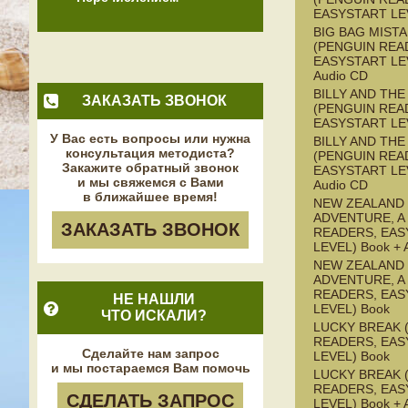
EASYSTART LE
BIG BAG MISTA
(PENGUIN REA
EASYSTART LEV
Audio CD
BILLY AND TH
ЗАКАЗАТЬ ЗВОНОК
(PENGUIN REA
EASYSTART LE
У Вас есть вопросы или нужна
BILLY AND TH
консультация методиста?
(PENGUIN REA
Закажите обратный звонок
EASYSTART LEV
и мы свяжемся с Вами
Audio CD
в ближайшее время!
NEW ZEALAND
ADVENTURE, A
ЗАКАЗАТЬ ЗВОНОК
READERS, EAS
LEVEL) Book + 
NEW ZEALAND
ADVENTURE, A
READERS, EAS
НЕ НАШЛИ
LEVEL) Book
ЧТО ИСКАЛИ?
LUCKY BREAK 
READERS, EAS
Сделайте нам запрос
LEVEL) Book
и мы постараемся Вам помочь
LUCKY BREAK 
READERS, EAS
СДЕЛАТЬ ЗАПРОС
LEVEL) Book + 