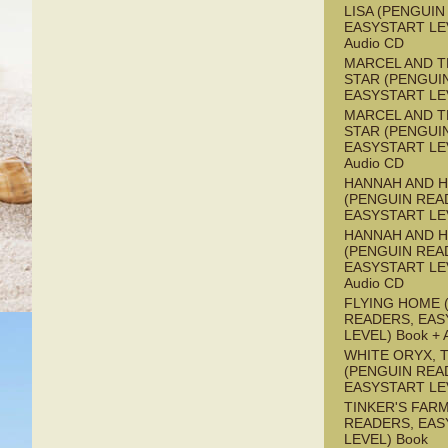
LISA (PENGUIN
EASYSTART LEV
Audio CD
MARCEL AND T
STAR (PENGUI
EASYSTART LE
MARCEL AND T
STAR (PENGUI
EASYSTART LEV
Audio CD
HANNAH AND 
(PENGUIN REA
EASYSTART LE
HANNAH AND 
(PENGUIN REA
EASYSTART LEV
Audio CD
FLYING HOME 
READERS, EAS
LEVEL) Book + 
WHITE ORYX, 
(PENGUIN REA
EASYSTART LE
TINKER'S FAR
READERS, EAS
LEVEL) Book