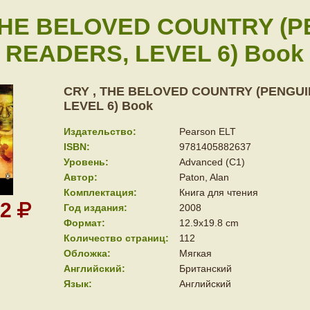
THE BELOVED COUNTRY (P
READERS, LEVEL 6) Book
CRY , THE BELOVED COUNTRY (PENGU
LEVEL 6) Book
Издательство:
Pearson ELT
ISBN:
9781405882637
Уровень:
Advanced (C1)
Автор:
Paton, Alan
Комплектация:
Книга для чтения
42
Год издания:
2008
Формат:
12.9x19.8 cm
Количество страниц:
112
Обложка:
Мягкая
Английский:
Британский
Язык:
Английский