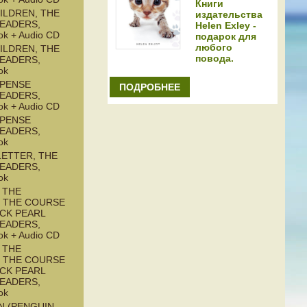
Книги
ILDREN, THE
издательства
READERS,
Helen Exley -
ok + Audio CD
подарок для
любого
ILDREN, THE
повода.
READERS,
ok
SPENSE
ПОДРОБНЕЕ
READERS,
ok + Audio CD
SPENSE
READERS,
ok
LETTER, THE
READERS,
ok
 THE
: THE COURSE
ACK PEARL
READERS,
ok + Audio CD
 THE
: THE COURSE
ACK PEARL
READERS,
ok
N (PENGUIN