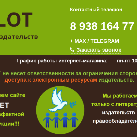
LOT
Контактный телефон
8 938 164 77
здательств
+ MAX / TELEGRAM
Заказать звонок
u
График работы интернет-магазина:
пн-пт 10
 не несет ответственности за ограничения стор
доступа к электронным ресурсам
издательств.