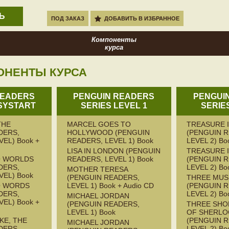
Ь
ПОД ЗАКАЗ
ДОБАВИТЬ В ИЗБРАННОЕ
Компоненты
курса
ОНЕНТЫ КУРСА
READERS
PENGUIN READERS
PENGUI
SYSTART
SERIES LEVEL 1
SERIE
THE
MARCEL GOES TO
TREASURE 
DERS,
HOLLYWOOD (PENGUIN
(PENGUIN 
EL) Book +
READERS, LEVEL 1) Book
LEVEL 2) Bo
LISA IN LONDON (PENGUIN
TREASURE 
 WORLDS
READERS, LEVEL 1) Book
(PENGUIN 
DERS,
LEVEL 2) Bo
MOTHER TERESA
VEL) Book
(PENGUIN READERS,
THREE MUS
O WORDS
LEVEL 1) Book + Audio CD
(PENGUIN 
DERS,
LEVEL 2) Bo
MICHAEL JORDAN
EL) Book +
(PENGUIN READERS,
THREE SHO
LEVEL 1) Book
OF SHERLO
KE, THE
(PENGUIN 
MICHAEL JORDAN
DERS,
LEVEL 2) Bo