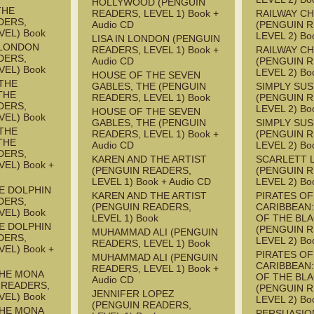
HOLLYWOOD (PENGUIN
THE
READERS, LEVEL 1) Book +
RAILWAY CH
DERS,
Audio CD
(PENGUIN 
VEL) Book
LEVEL 2) Bo
LISA IN LONDON (PENGUIN
 LONDON
READERS, LEVEL 1) Book +
RAILWAY CH
DERS,
Audio CD
(PENGUIN 
VEL) Book
LEVEL 2) Bo
HOUSE OF THE SEVEN
THE
GABLES, THE (PENGUIN
SIMPLY SU
THE
READERS, LEVEL 1) Book
(PENGUIN 
DERS,
LEVEL 2) Bo
HOUSE OF THE SEVEN
VEL) Book
GABLES, THE (PENGUIN
SIMPLY SU
THE
READERS, LEVEL 1) Book +
(PENGUIN 
THE
Audio CD
LEVEL 2) Bo
DERS,
KAREN AND THE ARTIST
SCARLETT 
EL) Book +
(PENGUIN READERS,
(PENGUIN 
LEVEL 1) Book + Audio CD
LEVEL 2) Bo
HE DOLPHIN
KAREN AND THE ARTIST
PIRATES OF
DERS,
(PENGUIN READERS,
CARIBBEAN
VEL) Book
LEVEL 1) Book
OF THE BL
HE DOLPHIN
(PENGUIN 
MUHAMMAD ALI (PENGUIN
DERS,
LEVEL 2) Bo
READERS, LEVEL 1) Book
EL) Book +
PIRATES OF
MUHAMMAD ALI (PENGUIN
CARIBBEAN
READERS, LEVEL 1) Book +
THE MONA
OF THE BL
Audio CD
 READERS,
(PENGUIN 
JENNIFER LOPEZ
VEL) Book
LEVEL 2) Bo
(PENGUIN READERS,
THE MONA
PERSUASIO