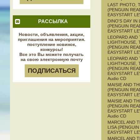
LAST PHOTO, 
(PENGUIN REA
EASYSTART LE
DINO'S DAY IN
РАССЫЛКА
(PENGUIN REA
EASYSTART LE
Новости, объявления, акции,
LEOPARD AND 
приглашения на мероприятия.
LIGHTHOUSE, 
поступление новинок,
(PENGUIN REA
конкурсы!
EASYSTART LE
Все это Вы можете получать
LEOPARD AND 
на свою электронную почту
LIGHTHOUSE, 
(PENGUIN REA
ПОДПИСАТЬСЯ
EASYSTART LEV
Audio CD
MAISIE AND T
(PENGUIN REA
EASYSTART LE
MAISIE AND T
(PENGUIN REA
EASYSTART LEV
Audio CD
MARCEL AND 
LISA (PENGUIN
EASYSTART LE
MARCEL AND 