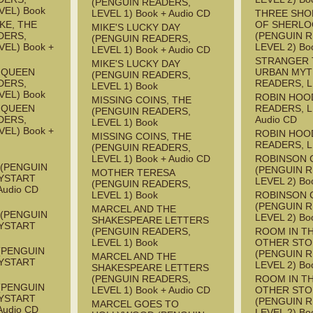
(PENGUIN READERS,
VEL) Book
LEVEL 1) Book + Audio CD
THREE SHO
KE, THE
OF SHERLO
MIKE'S LUCKY DAY
DERS,
(PENGUIN 
(PENGUIN READERS,
EL) Book +
LEVEL 2) Bo
LEVEL 1) Book + Audio CD
STRANGER 
MIKE'S LUCKY DAY
E QUEEN
URBAN MYT
(PENGUIN READERS,
DERS,
READERS, L
LEVEL 1) Book
VEL) Book
ROBIN HOO
MISSING COINS, THE
E QUEEN
READERS, L
(PENGUIN READERS,
DERS,
Audio CD
LEVEL 1) Book
EL) Book +
ROBIN HOO
MISSING COINS, THE
READERS, L
(PENGUIN READERS,
LEVEL 1) Book + Audio CD
ROBINSON 
 (PENGUIN
(PENGUIN 
MOTHER TERESA
YSTART
LEVEL 2) Bo
(PENGUIN READERS,
Audio CD
LEVEL 1) Book
ROBINSON 
(PENGUIN 
MARCEL AND THE
 (PENGUIN
LEVEL 2) Bo
SHAKESPEARE LETTERS
YSTART
(PENGUIN READERS,
ROOM IN T
LEVEL 1) Book
OTHER STO
(PENGUIN
(PENGUIN 
MARCEL AND THE
YSTART
LEVEL 2) Bo
SHAKESPEARE LETTERS
(PENGUIN READERS,
ROOM IN T
(PENGUIN
LEVEL 1) Book + Audio CD
OTHER STO
YSTART
(PENGUIN 
MARCEL GOES TO
Audio CD
LEVEL 2) Bo