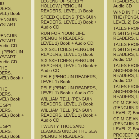
LEGEND OF SLEEPY
READERS, L
ND
HOLLOW (PENGUIN
Audio CD
DERS,
READERS, LEVEL 1) Book
WIND IN TH
VEL) Book
SPEED QUEENS (PENGUIN
THE (PENG
PENGUIN
READERS, LEVEL 1) Book +
LEVEL 2) Bo
YSTART
Audio CD
TALES FRO
RUN FOR YOUR LIFE
NIGHTS (P
PENGUIN
(PENGUIN READERS,
READERS, L
YSTART
LEVEL 1) Book + Audio CD
TALES FRO
Audio CD
SIX SKETCHES (PENGUIN
NIGHTS (P
M (PENGUIN
READERS, LEVEL 1) Book
READERS, L
YSTART
Audio CD
SIX SKETCHES (PENGUIN
Audio CD
READERS, LEVEL 1) Book +
TALES FRO
THE
Audio CD
ANDERSEN 
DERS,
READERS, L
PELE (PENGUIN READERS,
EL) Book +
Audio CD
LEVEL 1) Book
TALES FRO
PELE (PENGUIN READERS,
THE
ANDERSEN 
LEVEL 1) Book + Audio CD
DERS,
READERS, L
VEL) Book
WILLIAM TELL (PENGUIN
OF MICE A
READERS, LEVEL 1) Book
E SPY
(PENGUIN 
DERS,
WILLIAM TELL (PENGUIN
LEVEL 2) Bo
EL) Book +
READERS, LEVEL 1) Book +
OF MICE A
Audio CD
(PENGUIN 
E SPY
TWENTY THOUSAND
LEVEL 2) Bo
DERS,
LEAGUES UNDER THE SEA
PROJECT 
VEL) Book
(PENGUIN READERS,