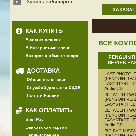
Запись вебинаров
ЗАКАЗАТ
КАК КУПИТЬ
В наших офисах
ВСЕ КОМП
В Интернет-магазине
Возврат и обмен товара
PENGUIN 
SERIES EA
ДОСТАВКА
LAST PHOTO, 
(PENGUIN REA
Общие положения
EASYSTART LEV
Службой доставки СДЭК
Audio CD
BETWEEN TWO
Почтой России
(PENGUIN REA
EASYSTART LE
КАК ОПЛАТИТЬ
BETWEEN TW
(PENGUIN REA
Sber Pay
EASYSTART LEV
Audio CD
Банковской картой
BIG BAG MISTA
Перечислением
(PENGUIN REA