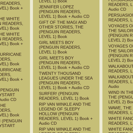
LEVEL 1) Book
 READERS,
READERS, L
JENNIFER LOPEZ
EL) Book +
Audio CD
(PENGUIN READERS,
PERSUASIO
LEVEL 1) Book + Audio CD
HE WHITE
READERS, L
GIFT OF THE MAGI AND
N READERS,
VOYAGES O
OTHER STORIES, THE
VEL) Book
THE SAILOR
(PENGUIN READERS,
HE WHITE
(PENGUIN 
LEVEL 1) Book
N READERS,
LEVEL 2) Bo
GIRL MEETS BOY
EL) Book +
VOYAGES O
(PENGUIN READERS,
THE SAILOR
LEVEL 1) Book
HURRICANE
(PENGUIN 
GIRL MEETS BOY
DERS,
LEVEL 2) Bo
(PENGUIN READERS,
VEL) Book
WALKABOUT
LEVEL 1) Book + Audio CD
HURRICANE
READERS, L
TWENTY THOUSAND
DERS,
WALKABOUT
LEAGUES UNDER THE SEA
EL) Book +
READERS, L
(PENGUIN READERS,
Audio
LEVEL 1) Book + Audio CD
(PENGUIN
WIND IN TH
SURFER! (PENGUIN
YSTART
THE (PENG
READERS, LEVEL 1) Book
Audio CD
LEVEL 2) Bo
RIP VAN WINKLE AND THE
THE
WAWE, THE
LEGEND OF SLEEPY
DERS,
READERS, L
HOLLOW (PENGUIN
VEL) Book
READERS, LEVEL 1) Book +
WHITE FAN
M (PENGUIN
Audio CD
READERS, L
YSTART
RIP VAN WINKLE AND THE
WHITE FAN