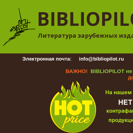
BIBLIOPI
Литература зарубежных изд
Электронная почта:
info@bibliopilot.ru
Гр
ВАЖНО!
BIBLIOPILOT не
д