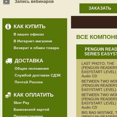
Запись вебинаров
ЗАКАЗАТЬ
КАК КУПИТЬ
В наших офисах
ВСЕ КОМПОН
В Интернет-магазине
Возврат и обмен товара
PENGUIN REA
SERIES EASYS
ДОСТАВКА
LAST PHOTO, THE
(PENGUIN READERS
Общие положения
EASYSTART LEVEL) 
Службой доставки СДЭК
Audio CD
BETWEEN TWO WO
Почтой России
(PENGUIN READERS
EASYSTART LEVEL)
КАК ОПЛАТИТЬ
BETWEEN TWO WO
(PENGUIN READERS
Sber Pay
EASYSTART LEVEL) 
Audio CD
Банковской картой
BIG BAG MISTAKE, 
Перечислением
(PENGUIN READERS