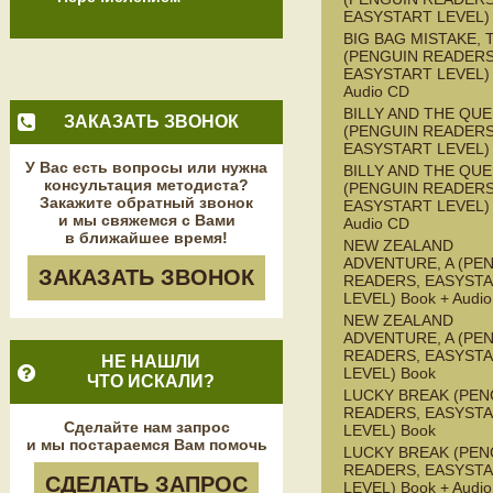
EASYSTART LEVEL)
BIG BAG MISTAKE, 
(PENGUIN READERS
EASYSTART LEVEL) 
Audio CD
BILLY AND THE QU
ЗАКАЗАТЬ ЗВОНОК
(PENGUIN READERS
EASYSTART LEVEL)
У Вас есть вопросы или нужна
BILLY AND THE QU
консультация методиста?
(PENGUIN READERS
Закажите обратный звонок
EASYSTART LEVEL) 
и мы свяжемся с Вами
Audio CD
в ближайшее время!
NEW ZEALAND
ADVENTURE, A (PE
ЗАКАЗАТЬ ЗВОНОК
READERS, EASYST
LEVEL) Book + Audi
NEW ZEALAND
ADVENTURE, A (PE
READERS, EASYST
НЕ НАШЛИ
LEVEL) Book
ЧТО ИСКАЛИ?
LUCKY BREAK (PEN
READERS, EASYST
Сделайте нам запрос
LEVEL) Book
и мы постараемся Вам помочь
LUCKY BREAK (PEN
READERS, EASYST
СДЕЛАТЬ ЗАПРОС
LEVEL) Book + Audi