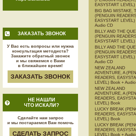
EASYSTART LEVEL)
BIG BAG MISTAKE, 
(PENGUIN READERS
EASYSTART LEVEL) 
Audio CD
BILLY AND THE QU
ЗАКАЗАТЬ ЗВОНОК
(PENGUIN READERS
EASYSTART LEVEL)
У Вас есть вопросы или нужна
BILLY AND THE QU
консультация методиста?
(PENGUIN READERS
Закажите обратный звонок
EASYSTART LEVEL) 
и мы свяжемся с Вами
Audio CD
в ближайшее время!
NEW ZEALAND
ADVENTURE, A (PE
ЗАКАЗАТЬ ЗВОНОК
READERS, EASYST
LEVEL) Book + Audi
NEW ZEALAND
ADVENTURE, A (PE
READERS, EASYST
НЕ НАШЛИ
LEVEL) Book
ЧТО ИСКАЛИ?
LUCKY BREAK (PEN
READERS, EASYST
Сделайте нам запрос
LEVEL) Book
и мы постараемся Вам помочь
LUCKY BREAK (PEN
READERS, EASYST
СДЕЛАТЬ ЗАПРОС
LEVEL) Book + Audi