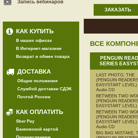
Запись вебинаров
ЗАКАЗАТЬ
КАК КУПИТЬ
В наших офисах
ВСЕ КОМПОН
В Интернет-магазине
Возврат и обмен товара
PENGUIN REA
SERIES EASYS
ДОСТАВКА
LAST PHOTO, THE
(PENGUIN READERS
Общие положения
EASYSTART LEVEL) 
Службой доставки СДЭК
Audio CD
BETWEEN TWO WO
Почтой России
(PENGUIN READERS
EASYSTART LEVEL)
КАК ОПЛАТИТЬ
BETWEEN TWO WO
(PENGUIN READERS
Sber Pay
EASYSTART LEVEL) 
Audio CD
Банковской картой
BIG BAG MISTAKE, 
Перечислением
(PENGUIN READERS