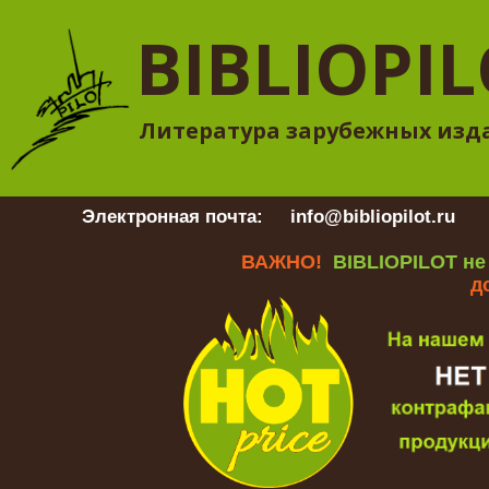
BIBLIOPI
Литература зарубежных изд
Электронная почта:
info@bibliopilot.ru
Гр
ВАЖНО!
BIBLIOPILOT не
д