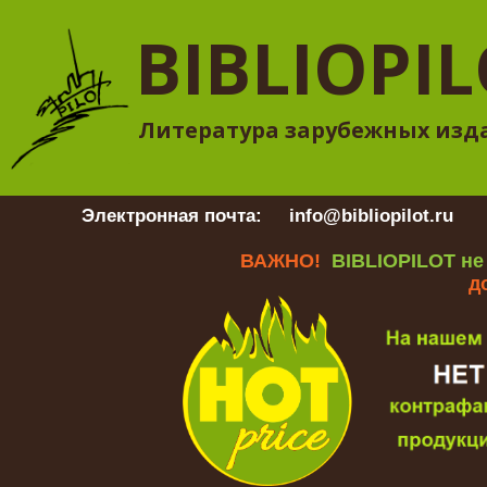
BIBLIOPI
Литература зарубежных изд
Электронная почта:
info@bibliopilot.ru
Гр
ВАЖНО!
BIBLIOPILOT не
д