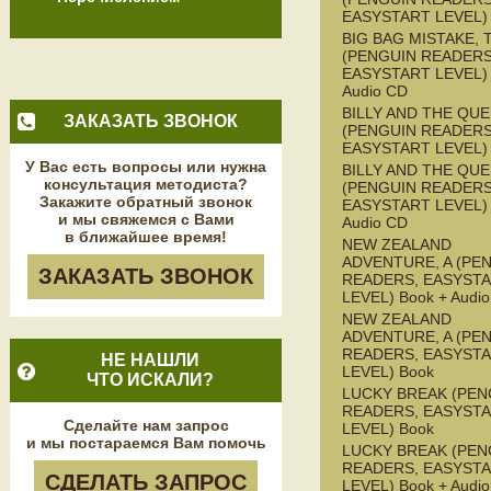
EASYSTART LEVEL)
BIG BAG MISTAKE, 
(PENGUIN READERS
EASYSTART LEVEL) 
Audio CD
BILLY AND THE QU
ЗАКАЗАТЬ ЗВОНОК
(PENGUIN READERS
EASYSTART LEVEL)
У Вас есть вопросы или нужна
BILLY AND THE QU
консультация методиста?
(PENGUIN READERS
Закажите обратный звонок
EASYSTART LEVEL) 
и мы свяжемся с Вами
Audio CD
в ближайшее время!
NEW ZEALAND
ADVENTURE, A (PE
ЗАКАЗАТЬ ЗВОНОК
READERS, EASYST
LEVEL) Book + Audi
NEW ZEALAND
ADVENTURE, A (PE
READERS, EASYST
НЕ НАШЛИ
LEVEL) Book
ЧТО ИСКАЛИ?
LUCKY BREAK (PEN
READERS, EASYST
Сделайте нам запрос
LEVEL) Book
и мы постараемся Вам помочь
LUCKY BREAK (PEN
READERS, EASYST
СДЕЛАТЬ ЗАПРОС
LEVEL) Book + Audi