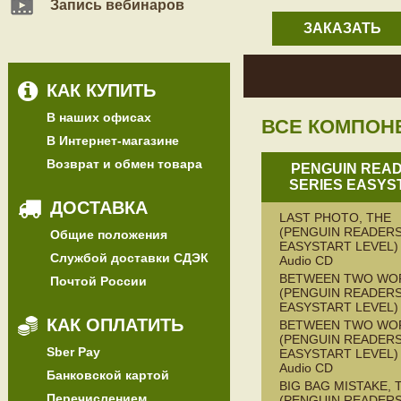
Запись вебинаров
ЗАКАЗАТЬ
КАК КУПИТЬ
В наших офисах
ВСЕ КОМПОН
В Интернет-магазине
Возврат и обмен товара
PENGUIN REA
SERIES EASYS
ДОСТАВКА
LAST PHOTO, THE
(PENGUIN READERS
Общие положения
EASYSTART LEVEL) 
Службой доставки СДЭК
Audio CD
BETWEEN TWO WO
Почтой России
(PENGUIN READERS
EASYSTART LEVEL)
КАК ОПЛАТИТЬ
BETWEEN TWO WO
(PENGUIN READERS
Sber Pay
EASYSTART LEVEL) 
Audio CD
Банковской картой
BIG BAG MISTAKE, 
Перечислением
(PENGUIN READERS