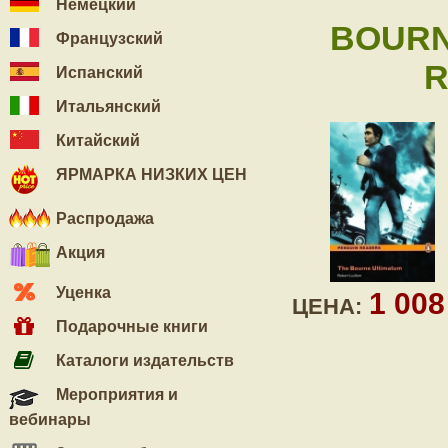
Немецкий
BOURN
Французский
R
Испанский
Итальянский
Китайский
ЯРМАРКА НИЗКИХ ЦЕН
Распродажа
Акция
Уценка
1 00
ЦЕНА:
Подарочные книги
Каталоги издательств
Мероприятия и
вебинары