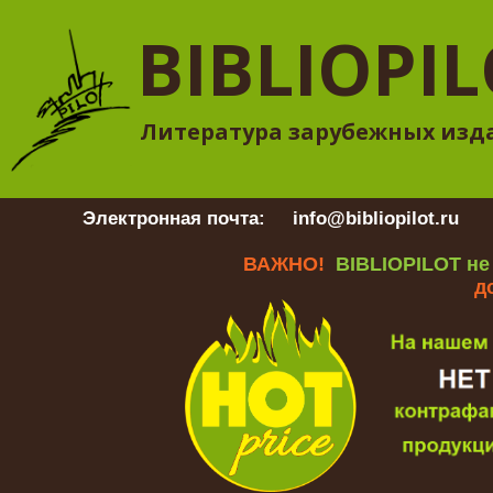
BIBLIOPI
Литература зарубежных изд
Электронная почта:
info@bibliopilot.ru
Гр
ВАЖНО!
BIBLIOPILOT не
д