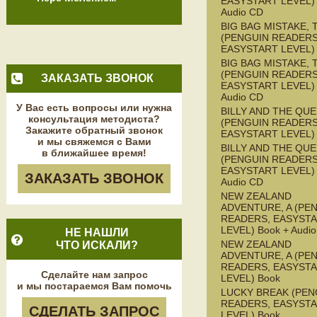
EASYSTART LEVEL) 
Audio CD
BIG BAG MISTAKE, 
(PENGUIN READERS
EASYSTART LEVEL)
BIG BAG MISTAKE, 
(PENGUIN READERS
ЗАКАЗАТЬ ЗВОНОК
EASYSTART LEVEL) 
Audio CD
У Вас есть вопросы или нужна
BILLY AND THE QU
консультация методиста?
(PENGUIN READERS
Закажите обратный звонок
EASYSTART LEVEL)
и мы свяжемся с Вами
BILLY AND THE QU
в ближайшее время!
(PENGUIN READERS
EASYSTART LEVEL) 
ЗАКАЗАТЬ ЗВОНОК
Audio CD
NEW ZEALAND
ADVENTURE, A (PE
READERS, EASYST
LEVEL) Book + Audi
НЕ НАШЛИ
NEW ZEALAND
ЧТО ИСКАЛИ?
ADVENTURE, A (PE
READERS, EASYST
Сделайте нам запрос
LEVEL) Book
и мы постараемся Вам помочь
LUCKY BREAK (PEN
READERS, EASYST
СДЕЛАТЬ ЗАПРОС
LEVEL) Book