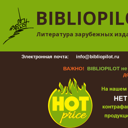
BIBLIOPI
Литература зарубежных изд
Электронная почта:
info@bibliopilot.ru
Гр
ВАЖНО!
BIBLIOPILOT не
д