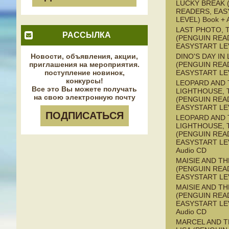
LUCKY BREAK 
READERS, EAS
LEVEL) Book + 
LAST PHOTO, 
РАССЫЛКА
(PENGUIN REA
EASYSTART LE
Новости, объявления, акции,
DINO'S DAY IN
приглашения на мероприятия.
(PENGUIN REA
поступление новинок,
EASYSTART LE
конкурсы!
LEOPARD AND 
Все это Вы можете получать
LIGHTHOUSE, 
на свою электронную почту
(PENGUIN REA
EASYSTART LE
ПОДПИСАТЬСЯ
LEOPARD AND 
LIGHTHOUSE, 
(PENGUIN REA
EASYSTART LEV
Audio CD
MAISIE AND T
(PENGUIN REA
EASYSTART LE
MAISIE AND T
(PENGUIN REA
EASYSTART LEV
Audio CD
MARCEL AND 