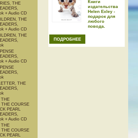
Книги
RIES, THE
издательства
READERS,
Helen Exley -
ok + Audio CD
подарок для
ILDREN, THE
любого
READERS,
повода.
ok + Audio CD
ILDREN, THE
ПОДРОБНЕЕ
READERS,
ok
SPENSE
READERS,
ok + Audio CD
SPENSE
READERS,
ok
LETTER, THE
READERS,
ok
 THE
: THE COURSE
ACK PEARL
READERS,
ok + Audio CD
 THE
: THE COURSE
ACK PEARL