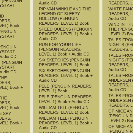
M (PENGUIN
Audio CD
READERS, L
YSTART
RIP VAN WINKLE AND THE
WHITE FAN
LEGEND OF SLEEPY
READERS, L
ND
HOLLOW (PENGUIN
Audio CD
DERS,
READERS, LEVEL 1) Book
WIND IN TH
VEL) Book
SPEED QUEENS (PENGUIN
THE (PENG
PENGUIN
READERS, LEVEL 1) Book +
LEVEL 2) Bo
YSTART
Audio CD
TALES FRO
RUN FOR YOUR LIFE
NIGHTS (P
PENGUIN
(PENGUIN READERS,
READERS, L
YSTART
LEVEL 1) Book + Audio CD
TALES FRO
Audio CD
SIX SKETCHES (PENGUIN
NIGHTS (P
M (PENGUIN
READERS, LEVEL 1) Book
READERS, L
YSTART
Audio CD
SIX SKETCHES (PENGUIN
Audio CD
READERS, LEVEL 1) Book +
TALES FRO
THE
Audio CD
ANDERSEN 
DERS,
READERS, L
PELE (PENGUIN READERS,
EL) Book +
Audio CD
LEVEL 1) Book
TALES FRO
PELE (PENGUIN READERS,
THE
ANDERSEN 
LEVEL 1) Book + Audio CD
DERS,
READERS, L
VEL) Book
WILLIAM TELL (PENGUIN
OF MICE A
READERS, LEVEL 1) Book
E SPY
(PENGUIN 
DERS,
WILLIAM TELL (PENGUIN
LEVEL 2) Bo
EL) Book +
READERS, LEVEL 1) Book +
OF MICE A
Audio CD
(PENGUIN 