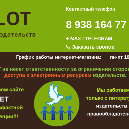
LOT
Контактный телефон
8 938 164 77
здательств
+ MAX / TELEGRAM
Заказать звонок
u
График работы интернет-магазина:
пн-пт 10
 не несет ответственности за ограничения стор
доступа к электронным ресурсам
издательств.