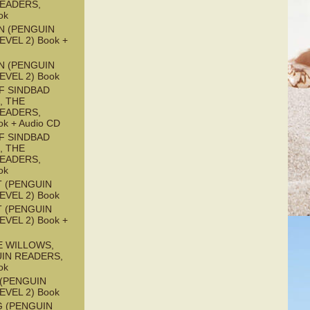
READERS,
ok
N (PENGUIN
EVEL 2) Book +
N (PENGUIN
EVEL 2) Book
F SINDBAD
, THE
READERS,
ok + Audio CD
F SINDBAD
, THE
READERS,
ok
 (PENGUIN
EVEL 2) Book
 (PENGUIN
EVEL 2) Book +
E WILLOWS,
UIN READERS,
ok
 (PENGUIN
EVEL 2) Book
G (PENGUIN