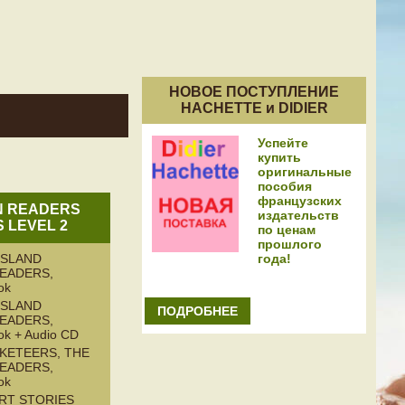
НОВОЕ ПОСТУПЛЕНИЕ
HACHETTE и DIDIER
Успейте
купить
оригинальные
пособия
французских
N READERS
издательств
S LEVEL 2
по ценам
прошлого
года!
ISLAND
READERS,
ok
ISLAND
ПОДРОБНЕЕ
READERS,
ok + Audio CD
KETEERS, THE
READERS,
ok
RT STORIES