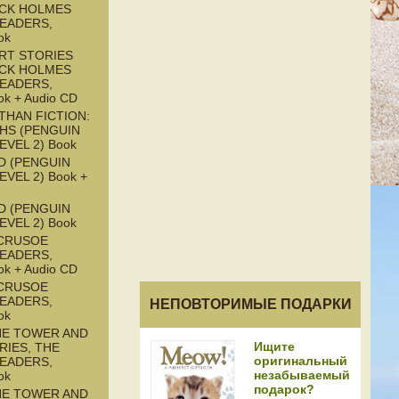
CK HOLMES
READERS,
ok
RT STORIES
CK HOLMES
READERS,
ok + Audio CD
THAN FICTION:
HS (PENGUIN
EVEL 2) Book
D (PENGUIN
EVEL 2) Book +
D (PENGUIN
EVEL 2) Book
CRUSOE
READERS,
ok + Audio CD
CRUSOE
READERS,
НЕПОВТОРИМЫЕ ПОДАРКИ
ok
HE TOWER AND
Ищите
RIES, THE
оригинальный
READERS,
незабываемый
ok
подарок?
HE TOWER AND