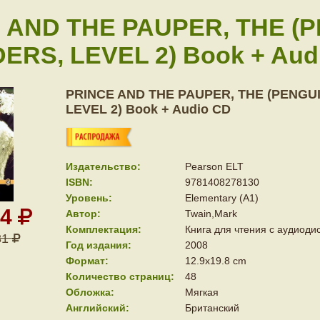
 AND THE PAUPER, THE (
ERS, LEVEL 2) Book + Aud
PRINCE AND THE PAUPER, THE (PENGU
LEVEL 2) Book + Audio CD
Издательство:
Pearson ELT
ISBN:
9781408278130
Уровень:
Elementary (A1)
64
Автор:
Twain,Mark
Комплектация:
Книга для чтения с аудиоди
31
Год издания:
2008
Формат:
12.9x19.8 cm
Количество страниц:
48
Обложка:
Мягкая
Английский:
Британский