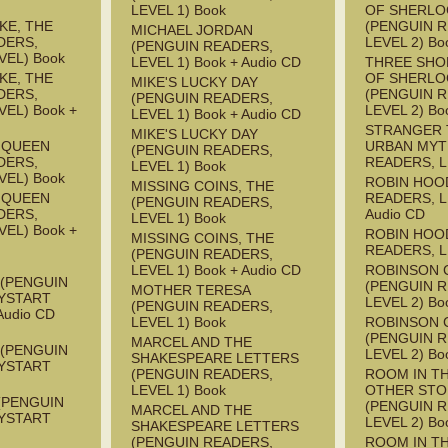
LEVEL 1) Book
OF SHERLO
KE, THE
(PENGUIN 
MICHAEL JORDAN
DERS,
LEVEL 2) Bo
(PENGUIN READERS,
VEL) Book
LEVEL 1) Book + Audio CD
THREE SHO
KE, THE
OF SHERLO
MIKE'S LUCKY DAY
DERS,
(PENGUIN 
(PENGUIN READERS,
EL) Book +
LEVEL 2) Bo
LEVEL 1) Book + Audio CD
STRANGER 
MIKE'S LUCKY DAY
E QUEEN
URBAN MYT
(PENGUIN READERS,
DERS,
READERS, L
LEVEL 1) Book
VEL) Book
ROBIN HOO
MISSING COINS, THE
E QUEEN
READERS, L
(PENGUIN READERS,
DERS,
Audio CD
LEVEL 1) Book
EL) Book +
ROBIN HOO
MISSING COINS, THE
READERS, L
(PENGUIN READERS,
LEVEL 1) Book + Audio CD
ROBINSON 
 (PENGUIN
(PENGUIN 
MOTHER TERESA
YSTART
LEVEL 2) Bo
(PENGUIN READERS,
Audio CD
LEVEL 1) Book
ROBINSON 
(PENGUIN 
MARCEL AND THE
 (PENGUIN
LEVEL 2) Bo
SHAKESPEARE LETTERS
YSTART
(PENGUIN READERS,
ROOM IN T
LEVEL 1) Book
OTHER STO
(PENGUIN
(PENGUIN 
MARCEL AND THE
YSTART
LEVEL 2) Bo
SHAKESPEARE LETTERS
(PENGUIN READERS,
ROOM IN T