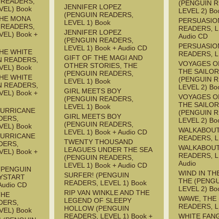
 READERS,
(PENGUIN 
JENNIFER LOPEZ
VEL) Book
LEVEL 2) Bo
(PENGUIN READERS,
THE MONA
PERSUASIO
LEVEL 1) Book
 READERS,
READERS, L
JENNIFER LOPEZ
EL) Book +
Audio CD
(PENGUIN READERS,
PERSUASIO
LEVEL 1) Book + Audio CD
HE WHITE
READERS, L
GIFT OF THE MAGI AND
N READERS,
VOYAGES O
OTHER STORIES, THE
VEL) Book
THE SAILOR
(PENGUIN READERS,
HE WHITE
(PENGUIN 
LEVEL 1) Book
N READERS,
LEVEL 2) Bo
GIRL MEETS BOY
EL) Book +
VOYAGES O
(PENGUIN READERS,
THE SAILOR
LEVEL 1) Book
HURRICANE
(PENGUIN 
GIRL MEETS BOY
DERS,
LEVEL 2) Bo
(PENGUIN READERS,
VEL) Book
WALKABOUT
LEVEL 1) Book + Audio CD
HURRICANE
READERS, L
TWENTY THOUSAND
DERS,
WALKABOUT
LEAGUES UNDER THE SEA
EL) Book +
READERS, L
(PENGUIN READERS,
Audio
LEVEL 1) Book + Audio CD
(PENGUIN
WIND IN TH
SURFER! (PENGUIN
YSTART
THE (PENG
READERS, LEVEL 1) Book
Audio CD
LEVEL 2) Bo
RIP VAN WINKLE AND THE
THE
WAWE, THE
LEGEND OF SLEEPY
DERS,
READERS, L
HOLLOW (PENGUIN
VEL) Book
READERS, LEVEL 1) Book +
WHITE FAN