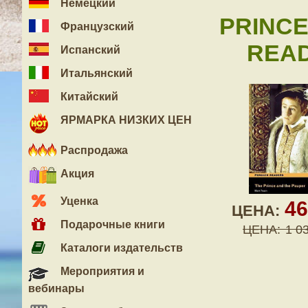
Немецкий
PRINCE
Французский
READ
Испанский
Итальянский
Китайский
ЯРМАРКА НИЗКИХ ЦЕН
Распродажа
Акция
Уценка
4
ЦЕНА:
Подарочные книги
ЦЕНА:
1 0
Каталоги издательств
Мероприятия и
вебинары