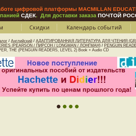
аботе цифровой платформы MACMILLAN EDUCATIO
мпанией
СДЕК
.
Для доставки заказа
ПОЧТОЙ РОС
м
Скидки
Календарь событий
алог
/
Английский
/
АДАПТИРОВАННАЯ ЛИТЕРАТУРА ДЛЯ ЧТЕНИЯ (GR
RIES (PEARSON / ПИРСОН / LONGMAN / ЛОНГМАН)
/
PENGUIN READE
ER, THE (PENGUIN READERS, LEVEL 2) Book + Audio CD