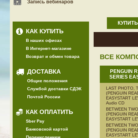
Запись вебинаров
КУПИТЬ
КАК КУПИТЬ
В наших офисах
В Интернет-магазине
ВСЕ КОМП
Возврат и обмен товара
ДОСТАВКА
PENGUIN 
SERIES EA
Общие положения
LAST PHOTO, 
Службой доставки СДЭК
(PENGUIN REA
Почтой России
EASYSTART LEV
Audio CD
BETWEEN TWO
КАК ОПЛАТИТЬ
(PENGUIN REA
EASYSTART LE
Sber Pay
BETWEEN TW
Банковской картой
(PENGUIN REA
EASYSTART LEV
Перечислением