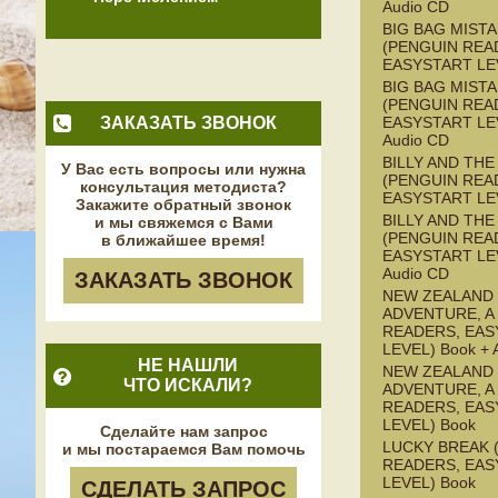
Audio CD
BIG BAG MISTA
(PENGUIN REA
EASYSTART LE
BIG BAG MISTA
(PENGUIN REA
ЗАКАЗАТЬ ЗВОНОК
EASYSTART LEV
Audio CD
BILLY AND TH
У Вас есть вопросы или нужна
(PENGUIN REA
консультация методиста?
EASYSTART LE
Закажите обратный звонок
BILLY AND TH
и мы свяжемся с Вами
(PENGUIN REA
в ближайшее время!
EASYSTART LEV
Audio CD
ЗАКАЗАТЬ ЗВОНОК
NEW ZEALAND
ADVENTURE, A
READERS, EAS
LEVEL) Book + 
НЕ НАШЛИ
NEW ZEALAND
ЧТО ИСКАЛИ?
ADVENTURE, A
READERS, EAS
LEVEL) Book
Сделайте нам запрос
LUCKY BREAK 
и мы постараемся Вам помочь
READERS, EAS
LEVEL) Book
СДЕЛАТЬ ЗАПРОС