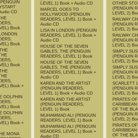
(PENGUIN
LEVEL 1) Book + Audio CD
OTHER STO
YSTART
(PENGUIN 
MARCEL GOES TO
Audio CD
LEVEL 2) Bo
HOLLYWOOD (PENGUIN
THE
READERS, LEVEL 1) Book +
RAILWAY CH
DERS,
Audio CD
(PENGUIN 
VEL) Book
LEVEL 2) Bo
LISA IN LONDON (PENGUIN
 LONDON
READERS, LEVEL 1) Book +
RAILWAY CH
DERS,
Audio CD
(PENGUIN 
VEL) Book
LEVEL 2) Bo
HOUSE OF THE SEVEN
THE
GABLES, THE (PENGUIN
SIMPLY SU
THE
READERS, LEVEL 1) Book
(PENGUIN 
DERS,
LEVEL 2) Bo
HOUSE OF THE SEVEN
VEL) Book
GABLES, THE (PENGUIN
SIMPLY SU
THE
READERS, LEVEL 1) Book +
(PENGUIN 
THE
Audio CD
LEVEL 2) Bo
DERS,
KAREN AND THE ARTIST
SCARLETT 
EL) Book +
(PENGUIN READERS,
(PENGUIN 
LEVEL 1) Book + Audio CD
LEVEL 2) Bo
HE DOLPHIN
KAREN AND THE ARTIST
PIRATES OF
DERS,
(PENGUIN READERS,
CARIBBEAN
VEL) Book
LEVEL 1) Book
OF THE BL
HE DOLPHIN
(PENGUIN 
MUHAMMAD ALI (PENGUIN
DERS,
LEVEL 2) Bo
READERS, LEVEL 1) Book
EL) Book +
PIRATES OF
MUHAMMAD ALI (PENGUIN
CARIBBEAN
READERS, LEVEL 1) Book +
THE MONA
OF THE BL
Audio CD