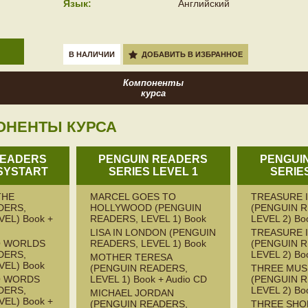
Язык:
Английский
В НАЛИЧИИ
ДОБАВИТЬ В ИЗБРАННОЕ
Компоненты
курса
ОНЕНТЫ КУРСА
READERS
PENGUIN READERS
PENGUI
SYSTART
SERIES LEVEL 1
SERIE
THE
MARCEL GOES TO
TREASURE 
DERS,
HOLLYWOOD (PENGUIN
(PENGUIN 
EL) Book +
READERS, LEVEL 1) Book
LEVEL 2) Bo
LISA IN LONDON (PENGUIN
TREASURE 
 WORLDS
READERS, LEVEL 1) Book
(PENGUIN 
DERS,
LEVEL 2) Bo
MOTHER TERESA
VEL) Book
(PENGUIN READERS,
THREE MUS
O WORDS
LEVEL 1) Book + Audio CD
(PENGUIN 
DERS,
LEVEL 2) Bo
MICHAEL JORDAN
EL) Book +
(PENGUIN READERS,
THREE SHO