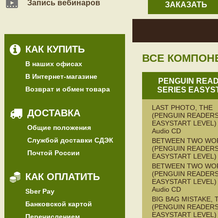
Запись вебинаров
ЗАКАЗАТЬ
КАК КУПИТЬ
ВСЕ КОМПОН
В наших офисах
В Интернет-магазине
PENGUIN REA
Возврат и обмен товара
SERIES EASYS
LAST PHOTO, THE
ДОСТАВКА
(PENGUIN READERS
EASYSTART LEVEL) 
Общие положения
Audio CD
Службой доставки СДЭК
BETWEEN TWO WO
(PENGUIN READERS
Почтой России
EASYSTART LEVEL)
BETWEEN TWO WO
(PENGUIN READERS
КАК ОПЛАТИТЬ
EASYSTART LEVEL) 
Audio CD
Sber Pay
BIG BAG MISTAKE, 
Банковской картой
(PENGUIN READERS
EASYSTART LEVEL)
Перечислением