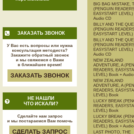
BIG BAG MISTAKE, 
(PENGUIN READERS
EASYSTART LEVEL) 
Audio CD
BILLY AND THE QU
(PENGUIN READERS
ЗАКАЗАТЬ ЗВОНОК
EASYSTART LEVEL)
BILLY AND THE QU
(PENGUIN READERS
У Вас есть вопросы или нужна
EASYSTART LEVEL) 
консультация методиста?
Audio CD
Закажите обратный звонок
и мы свяжемся с Вами
NEW ZEALAND
в ближайшее время!
ADVENTURE, A (PE
READERS, EASYST
ЗАКАЗАТЬ ЗВОНОК
LEVEL) Book + Audi
NEW ZEALAND
ADVENTURE, A (PE
READERS, EASYST
LEVEL) Book
НЕ НАШЛИ
LUCKY BREAK (PEN
ЧТО ИСКАЛИ?
READERS, EASYST
LEVEL) Book
Сделайте нам запрос
LUCKY BREAK (PEN
и мы постараемся Вам помочь
READERS, EASYST
LEVEL) Book + Audi
СДЕЛАТЬ ЗАПРОС
LAST PHOTO, THE