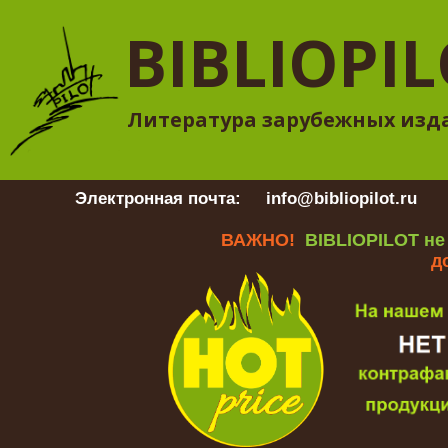
BIBLIOPI
Литература зарубежных изд
Электронная почта:
info@bibliopilot.ru
Гр
ВАЖНО!
BIBLIOPILOT не
д