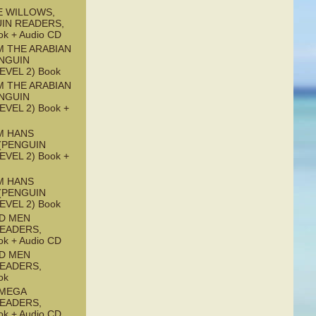
E WILLOWS,
UIN READERS,
ok + Audio CD
M THE ARABIAN
ENGUIN
EVEL 2) Book
M THE ARABIAN
ENGUIN
EVEL 2) Book +
M HANS
(PENGUIN
EVEL 2) Book +
M HANS
(PENGUIN
EVEL 2) Book
ND MEN
READERS,
ok + Audio CD
ND MEN
READERS,
ok
OMEGA
READERS,
ok + Audio CD