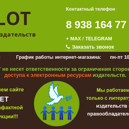
LOT
Контактный телефон
8 938 164 77
здательств
+ MAX / TELEGRAM
Заказать звонок
u
График работы интернет-магазина:
пн-пт 10
 не несет ответственности за ограничения стор
доступа к электронным ресурсам
издательств.