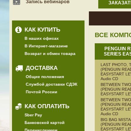
Запись вебинаров
ЗАКАЗАТ
КАК КУПИТЬ
ВСЕ КОМП
В наших офисах
В Интернет-магазине
PENGUIN 
Возврат и обмен товара
SERIES EA
LAST PHOTO, 
ДОСТАВКА
(PENGUIN REA
EASYSTART LEV
Общие положения
Audio CD
Службой доставки СДЭК
BETWEEN TWO
(PENGUIN REA
Почтой России
EASYSTART LE
BETWEEN TW
(PENGUIN REA
КАК ОПЛАТИТЬ
EASYSTART LEV
Audio CD
Sber Pay
BIG BAG MISTA
Банковской картой
(PENGUIN REA
EASYSTART LE
Перечислением