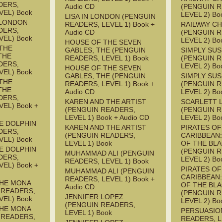
DERS,
Audio CD
(PENGUIN 
VEL) Book
LEVEL 2) Bo
LISA IN LONDON (PENGUIN
 LONDON
READERS, LEVEL 1) Book +
RAILWAY CH
DERS,
Audio CD
(PENGUIN 
VEL) Book
LEVEL 2) Bo
HOUSE OF THE SEVEN
THE
GABLES, THE (PENGUIN
SIMPLY SU
THE
READERS, LEVEL 1) Book
(PENGUIN 
DERS,
LEVEL 2) Bo
HOUSE OF THE SEVEN
VEL) Book
GABLES, THE (PENGUIN
SIMPLY SU
THE
READERS, LEVEL 1) Book +
(PENGUIN 
THE
Audio CD
LEVEL 2) Bo
DERS,
KAREN AND THE ARTIST
SCARLETT 
EL) Book +
(PENGUIN READERS,
(PENGUIN 
LEVEL 1) Book + Audio CD
LEVEL 2) Bo
HE DOLPHIN
KAREN AND THE ARTIST
PIRATES OF
DERS,
(PENGUIN READERS,
CARIBBEAN
VEL) Book
LEVEL 1) Book
OF THE BL
HE DOLPHIN
(PENGUIN 
MUHAMMAD ALI (PENGUIN
DERS,
LEVEL 2) Bo
READERS, LEVEL 1) Book
EL) Book +
PIRATES OF
MUHAMMAD ALI (PENGUIN
CARIBBEAN
READERS, LEVEL 1) Book +
THE MONA
OF THE BL
Audio CD
 READERS,
(PENGUIN 
JENNIFER LOPEZ
VEL) Book
LEVEL 2) Bo
(PENGUIN READERS,
THE MONA
PERSUASIO
LEVEL 1) Book
 READERS,
READERS, L