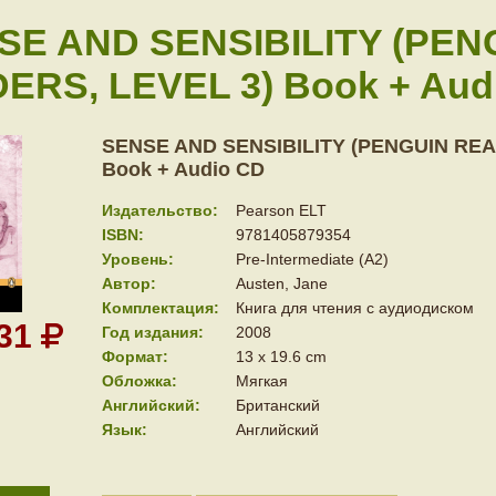
SE AND SENSIBILITY (PEN
ERS, LEVEL 3) Book + Aud
SENSE AND SENSIBILITY (PENGUIN REA
Book + Audio CD
Издательство:
Pearson ELT
ISBN:
9781405879354
Уровень:
Pre-Intermediate (A2)
Автор:
Austen, Jane
Комплектация:
Книга для чтения с аудиодиском
031
Год издания:
2008
Формат:
13 x 19.6 cm
Обложка:
Мягкая
Английский:
Британский
Язык:
Английский