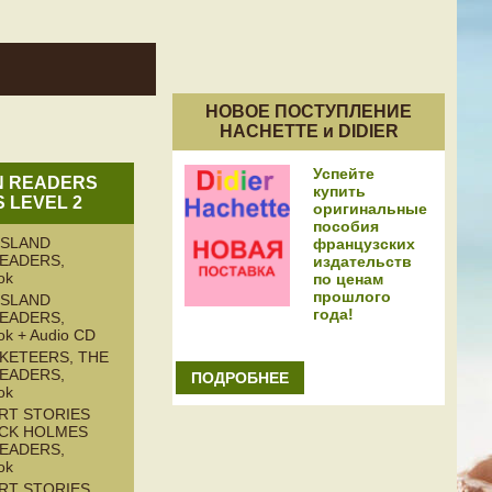
НОВОЕ ПОСТУПЛЕНИЕ
HACHETTE и DIDIER
Успейте
N READERS
купить
S LEVEL 2
оригинальные
пособия
ISLAND
французских
READERS,
издательств
ok
по ценам
прошлого
ISLAND
года!
READERS,
ok + Audio CD
KETEERS, THE
READERS,
ПОДРОБНЕЕ
ok
RT STORIES
CK HOLMES
READERS,
ok
RT STORIES