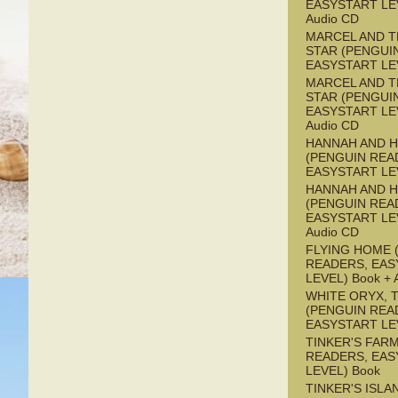
EASYSTART LEV
Audio CD
MARCEL AND T
STAR (PENGUI
EASYSTART LE
MARCEL AND T
STAR (PENGUI
EASYSTART LEV
Audio CD
HANNAH AND 
(PENGUIN REA
EASYSTART LE
HANNAH AND 
(PENGUIN REA
EASYSTART LEV
Audio CD
FLYING HOME 
READERS, EAS
LEVEL) Book + 
WHITE ORYX, 
(PENGUIN REA
EASYSTART LE
TINKER'S FAR
READERS, EAS
LEVEL) Book
TINKER'S ISLA