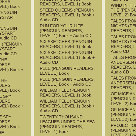
DERS,
READERS, LEVEL 1) Book
WIND IN TH
VEL) Book
SPEED QUEENS (PENGUIN
THE (PENG
PENGUIN
READERS, LEVEL 1) Book +
LEVEL 2) Bo
YSTART
Audio CD
TALES FRO
RUN FOR YOUR LIFE
NIGHTS (P
PENGUIN
(PENGUIN READERS,
READERS, L
YSTART
LEVEL 1) Book + Audio CD
TALES FRO
Audio CD
SIX SKETCHES (PENGUIN
NIGHTS (P
M (PENGUIN
READERS, LEVEL 1) Book
READERS, L
YSTART
Audio CD
SIX SKETCHES (PENGUIN
Audio CD
READERS, LEVEL 1) Book +
TALES FRO
THE
Audio CD
ANDERSEN 
DERS,
READERS, L
PELE (PENGUIN READERS,
EL) Book +
Audio CD
LEVEL 1) Book
TALES FRO
PELE (PENGUIN READERS,
THE
ANDERSEN 
LEVEL 1) Book + Audio CD
DERS,
READERS, L
VEL) Book
WILLIAM TELL (PENGUIN
OF MICE A
READERS, LEVEL 1) Book
E SPY
(PENGUIN 
DERS,
WILLIAM TELL (PENGUIN
LEVEL 2) Bo
EL) Book +
READERS, LEVEL 1) Book +
OF MICE A
Audio CD
(PENGUIN 
E SPY
TWENTY THOUSAND
LEVEL 2) Bo
DERS,
LEAGUES UNDER THE SEA
PROJECT 
VEL) Book
(PENGUIN READERS,
(PENGUIN 
LEVEL 1) Book
HE
LEVEL 2) Bo