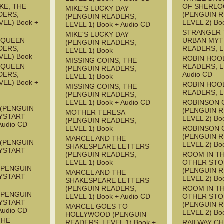
KE, THE
OF SHERLO
MIKE'S LUCKY DAY
DERS,
(PENGUIN 
(PENGUIN READERS,
EL) Book +
LEVEL 2) Bo
LEVEL 1) Book + Audio CD
STRANGER 
MIKE'S LUCKY DAY
E QUEEN
URBAN MYT
(PENGUIN READERS,
DERS,
READERS, L
LEVEL 1) Book
VEL) Book
ROBIN HOO
MISSING COINS, THE
E QUEEN
READERS, L
(PENGUIN READERS,
DERS,
Audio CD
LEVEL 1) Book
EL) Book +
ROBIN HOO
MISSING COINS, THE
READERS, L
(PENGUIN READERS,
LEVEL 1) Book + Audio CD
ROBINSON 
 (PENGUIN
(PENGUIN 
MOTHER TERESA
YSTART
LEVEL 2) Bo
(PENGUIN READERS,
Audio CD
LEVEL 1) Book
ROBINSON 
(PENGUIN 
MARCEL AND THE
 (PENGUIN
LEVEL 2) Bo
SHAKESPEARE LETTERS
YSTART
(PENGUIN READERS,
ROOM IN T
LEVEL 1) Book
OTHER STO
(PENGUIN
(PENGUIN 
MARCEL AND THE
YSTART
LEVEL 2) Bo
SHAKESPEARE LETTERS
(PENGUIN READERS,
ROOM IN T
(PENGUIN
LEVEL 1) Book + Audio CD
OTHER STO
YSTART
(PENGUIN 
MARCEL GOES TO
Audio CD
LEVEL 2) Bo
HOLLYWOOD (PENGUIN
THE
READERS, LEVEL 1) Book +
RAILWAY CH