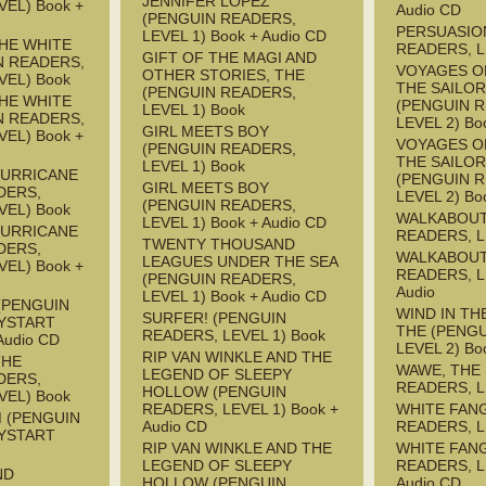
JENNIFER LOPEZ
EL) Book +
Audio CD
(PENGUIN READERS,
PERSUASIO
LEVEL 1) Book + Audio CD
HE WHITE
READERS, L
GIFT OF THE MAGI AND
N READERS,
VOYAGES O
OTHER STORIES, THE
VEL) Book
THE SAILOR
(PENGUIN READERS,
HE WHITE
(PENGUIN 
LEVEL 1) Book
N READERS,
LEVEL 2) Bo
GIRL MEETS BOY
EL) Book +
VOYAGES O
(PENGUIN READERS,
THE SAILOR
LEVEL 1) Book
HURRICANE
(PENGUIN 
GIRL MEETS BOY
DERS,
LEVEL 2) Bo
(PENGUIN READERS,
VEL) Book
WALKABOUT
LEVEL 1) Book + Audio CD
HURRICANE
READERS, L
TWENTY THOUSAND
DERS,
WALKABOUT
LEAGUES UNDER THE SEA
EL) Book +
READERS, L
(PENGUIN READERS,
Audio
LEVEL 1) Book + Audio CD
(PENGUIN
WIND IN TH
SURFER! (PENGUIN
YSTART
THE (PENG
READERS, LEVEL 1) Book
Audio CD
LEVEL 2) Bo
RIP VAN WINKLE AND THE
THE
WAWE, THE
LEGEND OF SLEEPY
DERS,
READERS, L
HOLLOW (PENGUIN
VEL) Book
READERS, LEVEL 1) Book +
WHITE FAN
M (PENGUIN
Audio CD
READERS, L
YSTART
RIP VAN WINKLE AND THE
WHITE FAN
LEGEND OF SLEEPY
READERS, L
ND
HOLLOW (PENGUIN
Audio CD