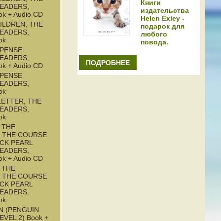
Книги
READERS,
издательства
ok + Audio CD
Helen Exley -
ILDREN, THE
подарок для
READERS,
любого
ok
повода.
SPENSE
READERS,
ПОДРОБНЕЕ
ok + Audio CD
SPENSE
READERS,
ok
LETTER, THE
READERS,
ok
 THE
: THE COURSE
ACK PEARL
READERS,
ok + Audio CD
 THE
: THE COURSE
ACK PEARL
READERS,
ok
N (PENGUIN
EVEL 2) Book +