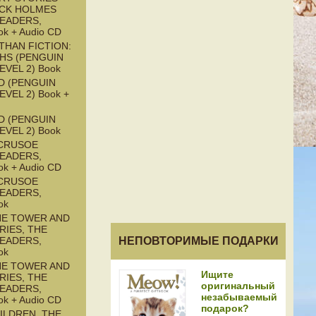
CK HOLMES
READERS,
ok + Audio CD
THAN FICTION:
HS (PENGUIN
EVEL 2) Book
D (PENGUIN
EVEL 2) Book +
D (PENGUIN
EVEL 2) Book
CRUSOE
READERS,
ok + Audio CD
CRUSOE
READERS,
ok
HE TOWER AND
RIES, THE
НЕПОВТОРИМЫЕ ПОДАРКИ
READERS,
ok
HE TOWER AND
Ищите
RIES, THE
оригинальный
READERS,
незабываемый
ok + Audio CD
подарок?
ILDREN, THE