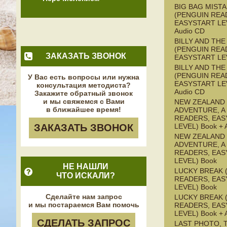
BIG BAG MISTA
(PENGUIN REA
EASYSTART LEV
Audio CD
BILLY AND TH
(PENGUIN REA
ЗАКАЗАТЬ ЗВОНОК
EASYSTART LE
BILLY AND TH
(PENGUIN REA
У Вас есть вопросы или нужна
EASYSTART LEV
консультация методиста?
Audio CD
Закажите обратный звонок
и мы свяжемся с Вами
NEW ZEALAND
в ближайшее время!
ADVENTURE, A
READERS, EAS
ЗАКАЗАТЬ ЗВОНОК
LEVEL) Book + 
NEW ZEALAND
ADVENTURE, A
READERS, EAS
LEVEL) Book
НЕ НАШЛИ
LUCKY BREAK 
ЧТО ИСКАЛИ?
READERS, EAS
LEVEL) Book
Сделайте нам запрос
LUCKY BREAK 
и мы постараемся Вам помочь
READERS, EAS
LEVEL) Book + 
СДЕЛАТЬ ЗАПРОС
LAST PHOTO, 