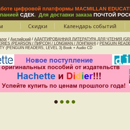
аботе цифровой платформы MACMILLAN EDUCATIO
мпанией
СДЕК
.
Для доставки заказа
ПОЧТОЙ РОС
м
Скидки
Календарь событий
алог
/
Английский
/
АДАПТИРОВАННАЯ ЛИТЕРАТУРА ДЛЯ ЧТЕНИЯ (GR
RIES (PEARSON / ПИРСОН / LONGMAN / ЛОНГМАН)
/
PENGUIN READE
TY (PENGUIN READERS, LEVEL 3) Book + Audio CD