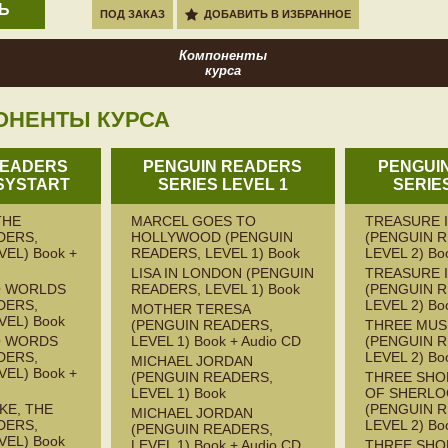
Ь
ПОД ЗАКАЗ
ДОБАВИТЬ В ИЗБРАННОЕ
Компоненты
курса
ОНЕНТЫ КУРСА
READERS
PENGUIN READERS
PENGUI
SYSTART
SERIES LEVEL 1
SERIE
THE
MARCEL GOES TO
TREASURE 
DERS,
HOLLYWOOD (PENGUIN
(PENGUIN 
EL) Book +
READERS, LEVEL 1) Book
LEVEL 2) Bo
LISA IN LONDON (PENGUIN
TREASURE 
 WORLDS
READERS, LEVEL 1) Book
(PENGUIN 
DERS,
LEVEL 2) Bo
MOTHER TERESA
VEL) Book
(PENGUIN READERS,
THREE MUS
O WORDS
LEVEL 1) Book + Audio CD
(PENGUIN 
DERS,
LEVEL 2) Bo
MICHAEL JORDAN
EL) Book +
(PENGUIN READERS,
THREE SHO
LEVEL 1) Book
OF SHERLO
KE, THE
(PENGUIN 
MICHAEL JORDAN
DERS,
LEVEL 2) Bo
(PENGUIN READERS,
VEL) Book
LEVEL 1) Book + Audio CD
THREE SHO