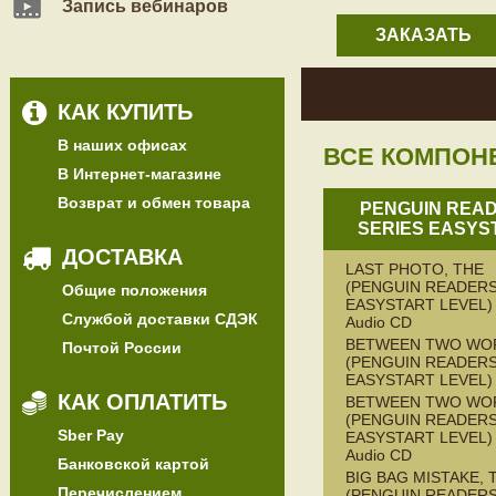
Запись вебинаров
ЗАКАЗАТЬ
КАК КУПИТЬ
В наших офисах
ВСЕ КОМПОН
В Интернет-магазине
Возврат и обмен товара
PENGUIN REA
SERIES EASYS
ДОСТАВКА
LAST PHOTO, THE
(PENGUIN READERS
Общие положения
EASYSTART LEVEL) 
Службой доставки СДЭК
Audio CD
BETWEEN TWO WO
Почтой России
(PENGUIN READERS
EASYSTART LEVEL)
КАК ОПЛАТИТЬ
BETWEEN TWO WO
(PENGUIN READERS
Sber Pay
EASYSTART LEVEL) 
Audio CD
Банковской картой
BIG BAG MISTAKE, 
Перечислением
(PENGUIN READERS