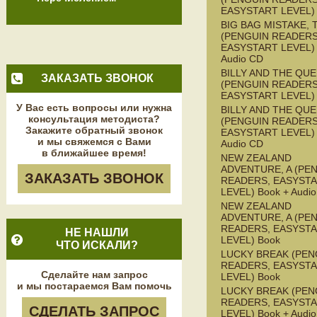
EASYSTART LEVEL)
BIG BAG MISTAKE, 
(PENGUIN READERS
EASYSTART LEVEL) 
Audio CD
BILLY AND THE QU
ЗАКАЗАТЬ ЗВОНОК
(PENGUIN READERS
EASYSTART LEVEL)
У Вас есть вопросы или нужна
BILLY AND THE QU
консультация методиста?
(PENGUIN READERS
Закажите обратный звонок
EASYSTART LEVEL) 
и мы свяжемся с Вами
Audio CD
в ближайшее время!
NEW ZEALAND
ADVENTURE, A (PE
ЗАКАЗАТЬ ЗВОНОК
READERS, EASYST
LEVEL) Book + Audi
NEW ZEALAND
ADVENTURE, A (PE
READERS, EASYST
НЕ НАШЛИ
LEVEL) Book
ЧТО ИСКАЛИ?
LUCKY BREAK (PEN
READERS, EASYST
Сделайте нам запрос
LEVEL) Book
и мы постараемся Вам помочь
LUCKY BREAK (PEN
READERS, EASYST
СДЕЛАТЬ ЗАПРОС
LEVEL) Book + Audi