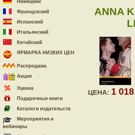
Немецкий
ANNA K
Французский
L
Испанский
Итальянский
Китайский
ЯРМАРКА НИЗКИХ ЦЕН
Распродажа
Акция
Уценка
1 01
ЦЕНА:
Подарочные книги
Каталоги издательств
Мероприятия и
вебинары