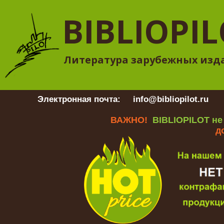
BIBLIOPI
Литература зарубежных изд
Электронная почта:
info@bibliopilot.ru
Гр
ВАЖНО!
BIBLIOPILOT не
д