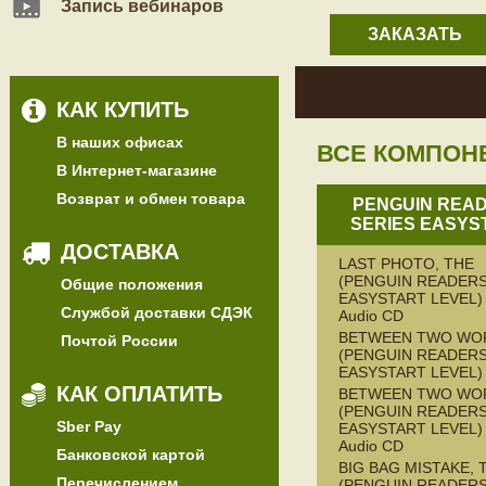
Запись вебинаров
ЗАКАЗАТЬ
КАК КУПИТЬ
В наших офисах
ВСЕ КОМПОН
В Интернет-магазине
Возврат и обмен товара
PENGUIN REA
SERIES EASYS
ДОСТАВКА
LAST PHOTO, THE
(PENGUIN READERS
Общие положения
EASYSTART LEVEL) 
Службой доставки СДЭК
Audio CD
BETWEEN TWO WO
Почтой России
(PENGUIN READERS
EASYSTART LEVEL)
КАК ОПЛАТИТЬ
BETWEEN TWO WO
(PENGUIN READERS
Sber Pay
EASYSTART LEVEL) 
Audio CD
Банковской картой
BIG BAG MISTAKE, 
Перечислением
(PENGUIN READERS