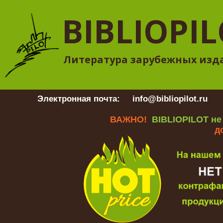
BIBLIOPI
Литература зарубежных изд
Электронная почта:
info@bibliopilot.ru
Гр
ВАЖНО!
BIBLIOPILOT не
д