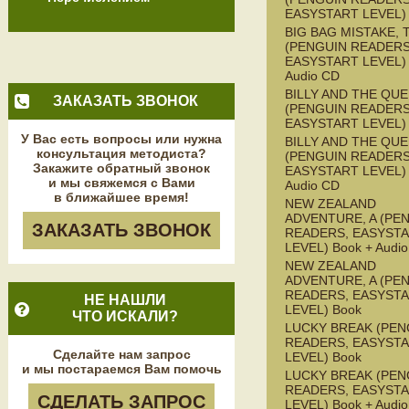
EASYSTART LEVEL)
BIG BAG MISTAKE, 
(PENGUIN READERS
EASYSTART LEVEL) 
Audio CD
BILLY AND THE QU
ЗАКАЗАТЬ ЗВОНОК
(PENGUIN READERS
EASYSTART LEVEL)
У Вас есть вопросы или нужна
BILLY AND THE QU
консультация методиста?
(PENGUIN READERS
Закажите обратный звонок
EASYSTART LEVEL) 
и мы свяжемся с Вами
Audio CD
в ближайшее время!
NEW ZEALAND
ADVENTURE, A (PE
ЗАКАЗАТЬ ЗВОНОК
READERS, EASYST
LEVEL) Book + Audi
NEW ZEALAND
ADVENTURE, A (PE
READERS, EASYST
НЕ НАШЛИ
LEVEL) Book
ЧТО ИСКАЛИ?
LUCKY BREAK (PEN
READERS, EASYST
Сделайте нам запрос
LEVEL) Book
и мы постараемся Вам помочь
LUCKY BREAK (PEN
READERS, EASYST
СДЕЛАТЬ ЗАПРОС
LEVEL) Book + Audi