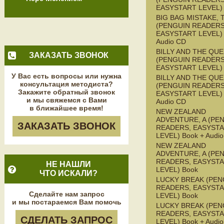
EASYSTART LEVEL)
BIG BAG MISTAKE, 
(PENGUIN READERS
EASYSTART LEVEL) 
Audio CD
BILLY AND THE QU
ЗАКАЗАТЬ ЗВОНОК
(PENGUIN READERS
EASYSTART LEVEL)
У Вас есть вопросы или нужна
BILLY AND THE QU
консультация методиста?
(PENGUIN READERS
Закажите обратный звонок
EASYSTART LEVEL) 
и мы свяжемся с Вами
Audio CD
в ближайшее время!
NEW ZEALAND
ADVENTURE, A (PE
ЗАКАЗАТЬ ЗВОНОК
READERS, EASYST
LEVEL) Book + Audi
NEW ZEALAND
ADVENTURE, A (PE
READERS, EASYST
НЕ НАШЛИ
LEVEL) Book
ЧТО ИСКАЛИ?
LUCKY BREAK (PEN
READERS, EASYST
Сделайте нам запрос
LEVEL) Book
и мы постараемся Вам помочь
LUCKY BREAK (PEN
READERS, EASYST
СДЕЛАТЬ ЗАПРОС
LEVEL) Book + Audi