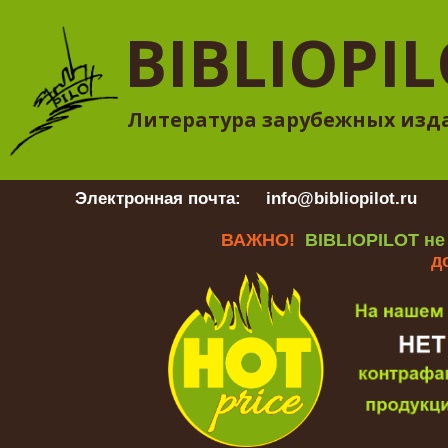
BIBLIOPI
Литература зарубежных изд
Электронная почта:
info@bibliopilot.ru
Гр
ВАЖНО!
BIBLIOPILOT не
д