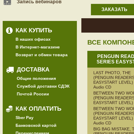
Запись вебинаров
ЗАКАЗАТЬ
КАК КУПИТЬ
В наших офисах
ВСЕ КОМПОН
В Интернет-магазине
Возврат и обмен товара
PENGUIN REA
SERIES EASYS
ДОСТАВКА
LAST PHOTO, THE
(PENGUIN READERS
Общие положения
EASYSTART LEVEL) 
Службой доставки СДЭК
Audio CD
BETWEEN TWO WO
Почтой России
(PENGUIN READERS
EASYSTART LEVEL)
КАК ОПЛАТИТЬ
BETWEEN TWO WO
(PENGUIN READERS
Sber Pay
EASYSTART LEVEL) 
Audio CD
Банковской картой
BIG BAG MISTAKE, 
Перечислением
(PENGUIN READERS