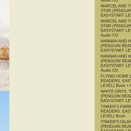
Audio CD
MARCEL AND T
STAR (PENGUI
EASYSTART LE
MARCEL AND T
STAR (PENGUI
EASYSTART LEV
Audio CD
HANNAH AND 
(PENGUIN REA
EASYSTART LE
HANNAH AND 
(PENGUIN REA
EASYSTART LEV
Audio CD
FLYING HOME 
READERS, EAS
LEVEL) Book + 
WHITE ORYX, 
(PENGUIN REA
EASYSTART LE
TINKER'S FAR
READERS, EAS
LEVEL) Book
TINKER'S ISLA
(PENGUIN REA