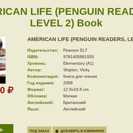
ICAN LIFE (PENGUIN REA
LEVEL 2) Book
AMERICAN LIFE (PENGUIN READERS, LE
Издательство:
Pearson ELT
ISBN:
9781405881555
Уровень:
Elementary (A1)
Автор:
Shipton, Vicky
Комплектация:
Книга для чтения
Год издания:
2008
30
Формат:
12.9x19.8 cm
Обложка:
Мягкая
Английский:
Британский
Язык:
Английский
Ь
ПОД ЗАКАЗ
ДОБАВИТЬ В ИЗБРАННОЕ