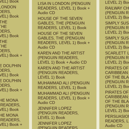
VEL) Book
LEVEL 2) Bo
LISA IN LONDON (PENGUIN
 LONDON
READERS, LEVEL 1) Book +
RAILWAY CH
DERS,
Audio CD
(PENGUIN 
VEL) Book
LEVEL 2) Bo
HOUSE OF THE SEVEN
THE
GABLES, THE (PENGUIN
SIMPLY SU
THE
READERS, LEVEL 1) Book
(PENGUIN 
DERS,
LEVEL 2) Bo
HOUSE OF THE SEVEN
VEL) Book
GABLES, THE (PENGUIN
SIMPLY SU
THE
READERS, LEVEL 1) Book +
(PENGUIN 
THE
Audio CD
LEVEL 2) Bo
DERS,
KAREN AND THE ARTIST
SCARLETT 
EL) Book +
(PENGUIN READERS,
(PENGUIN 
LEVEL 1) Book + Audio CD
LEVEL 2) Bo
HE DOLPHIN
KAREN AND THE ARTIST
PIRATES OF
DERS,
(PENGUIN READERS,
CARIBBEAN
VEL) Book
LEVEL 1) Book
OF THE BL
HE DOLPHIN
(PENGUIN 
MUHAMMAD ALI (PENGUIN
DERS,
LEVEL 2) Bo
READERS, LEVEL 1) Book
EL) Book +
PIRATES OF
MUHAMMAD ALI (PENGUIN
CARIBBEAN
READERS, LEVEL 1) Book +
THE MONA
OF THE BL
Audio CD
 READERS,
(PENGUIN 
JENNIFER LOPEZ
VEL) Book
LEVEL 2) Bo
(PENGUIN READERS,
THE MONA
PERSUASIO
LEVEL 1) Book
 READERS,
READERS, L
JENNIFER LOPEZ
EL) Book +
Audio CD
(PENGUIN READERS,