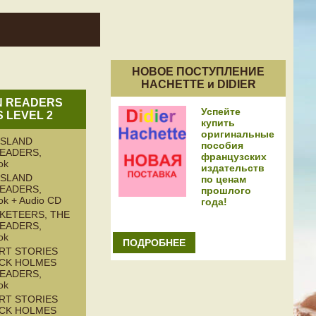
НОВОЕ ПОСТУПЛЕНИЕ
HACHETTE и DIDIER
N READERS
Успейте
S LEVEL 2
купить
оригинальные
ISLAND
пособия
READERS,
французских
ok
издательств
ISLAND
по ценам
READERS,
прошлого
ok + Audio CD
года!
KETEERS, THE
READERS,
ok
ПОДРОБНЕЕ
RT STORIES
CK HOLMES
READERS,
ok
RT STORIES
CK HOLMES