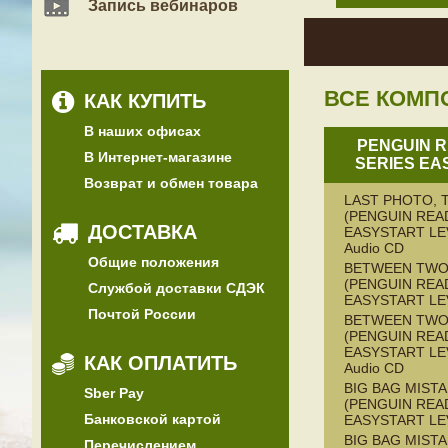
Запись вебинаров
ВСЕ КОМП
КАК КУПИТЬ
В наших офисах
PENGUIN 
В Интернет-магазине
SERIES EA
Возврат и обмен товара
LAST PHOTO, 
(PENGUIN REA
ДОСТАВКА
EASYSTART LEV
Audio CD
Общие положения
BETWEEN TWO
(PENGUIN REA
Службой доставки СДЭК
EASYSTART LE
Почтой России
BETWEEN TW
(PENGUIN REA
EASYSTART LEV
КАК ОПЛАТИТЬ
Audio CD
BIG BAG MISTA
Sber Pay
(PENGUIN REA
Банковской картой
EASYSTART LE
BIG BAG MISTA
Перечислением