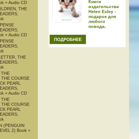
Книги
ok + Audio CD
издательства
ILDREN, THE
Helen Exley -
READERS,
подарок для
ok
любого
SPENSE
повода.
READERS,
ok + Audio CD
ПОДРОБНЕЕ
SPENSE
READERS,
ok
LETTER, THE
READERS,
ok
 THE
: THE COURSE
ACK PEARL
READERS,
ok + Audio CD
 THE
: THE COURSE
ACK PEARL
READERS,
ok
N (PENGUIN
EVEL 2) Book +