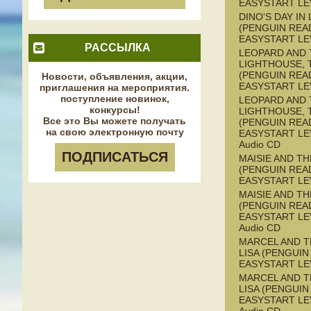
EASYSTART LE
DINO'S DAY IN
(PENGUIN REA
EASYSTART LE
РАССЫЛКА
LEOPARD AND 
LIGHTHOUSE, 
(PENGUIN REA
Новости, объявления, акции,
EASYSTART LE
приглашения на мероприятия.
поступление новинок,
LEOPARD AND 
конкурсы!
LIGHTHOUSE, 
Все это Вы можете получать
(PENGUIN REA
на свою электронную почту
EASYSTART LEV
Audio CD
ПОДПИСАТЬСЯ
MAISIE AND T
(PENGUIN REA
EASYSTART LE
MAISIE AND T
(PENGUIN REA
EASYSTART LEV
Audio CD
MARCEL AND 
LISA (PENGUIN
EASYSTART LE
MARCEL AND 
LISA (PENGUIN
EASYSTART LEV