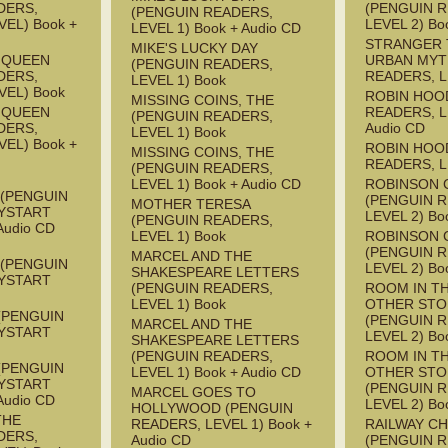
DERS,
(PENGUIN 
(PENGUIN READERS,
EL) Book +
LEVEL 2) Bo
LEVEL 1) Book + Audio CD
STRANGER 
MIKE'S LUCKY DAY
E QUEEN
URBAN MYT
(PENGUIN READERS,
DERS,
READERS, L
LEVEL 1) Book
VEL) Book
ROBIN HOO
MISSING COINS, THE
E QUEEN
READERS, L
(PENGUIN READERS,
DERS,
Audio CD
LEVEL 1) Book
EL) Book +
ROBIN HOO
MISSING COINS, THE
READERS, L
(PENGUIN READERS,
LEVEL 1) Book + Audio CD
ROBINSON 
 (PENGUIN
(PENGUIN 
MOTHER TERESA
YSTART
LEVEL 2) Bo
(PENGUIN READERS,
Audio CD
LEVEL 1) Book
ROBINSON 
(PENGUIN 
MARCEL AND THE
 (PENGUIN
LEVEL 2) Bo
SHAKESPEARE LETTERS
YSTART
(PENGUIN READERS,
ROOM IN T
LEVEL 1) Book
OTHER STO
(PENGUIN
(PENGUIN 
MARCEL AND THE
YSTART
LEVEL 2) Bo
SHAKESPEARE LETTERS
(PENGUIN READERS,
ROOM IN T
(PENGUIN
LEVEL 1) Book + Audio CD
OTHER STO
YSTART
(PENGUIN 
MARCEL GOES TO
Audio CD
LEVEL 2) Bo
HOLLYWOOD (PENGUIN
THE
READERS, LEVEL 1) Book +
RAILWAY CH
DERS,
Audio CD
(PENGUIN 