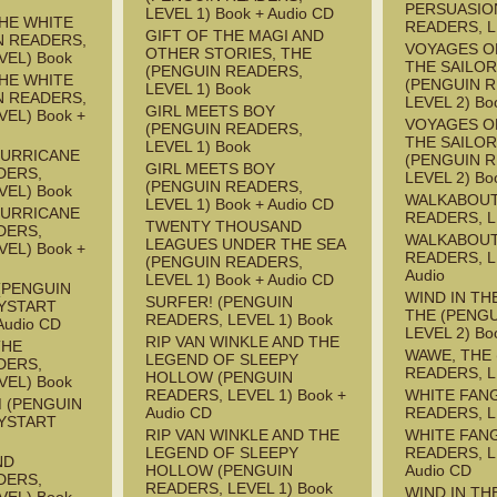
PERSUASIO
LEVEL 1) Book + Audio CD
HE WHITE
READERS, L
GIFT OF THE MAGI AND
N READERS,
VOYAGES O
OTHER STORIES, THE
VEL) Book
THE SAILOR
(PENGUIN READERS,
HE WHITE
(PENGUIN 
LEVEL 1) Book
N READERS,
LEVEL 2) Bo
GIRL MEETS BOY
EL) Book +
VOYAGES O
(PENGUIN READERS,
THE SAILOR
LEVEL 1) Book
HURRICANE
(PENGUIN 
GIRL MEETS BOY
DERS,
LEVEL 2) Bo
(PENGUIN READERS,
VEL) Book
WALKABOUT
LEVEL 1) Book + Audio CD
HURRICANE
READERS, L
TWENTY THOUSAND
DERS,
WALKABOUT
LEAGUES UNDER THE SEA
EL) Book +
READERS, L
(PENGUIN READERS,
Audio
LEVEL 1) Book + Audio CD
(PENGUIN
WIND IN TH
SURFER! (PENGUIN
YSTART
THE (PENG
READERS, LEVEL 1) Book
Audio CD
LEVEL 2) Bo
RIP VAN WINKLE AND THE
THE
WAWE, THE
LEGEND OF SLEEPY
DERS,
READERS, L
HOLLOW (PENGUIN
VEL) Book
READERS, LEVEL 1) Book +
WHITE FAN
M (PENGUIN
Audio CD
READERS, L
YSTART
RIP VAN WINKLE AND THE
WHITE FAN
LEGEND OF SLEEPY
READERS, L
ND
HOLLOW (PENGUIN
Audio CD
DERS,
READERS, LEVEL 1) Book
WIND IN TH