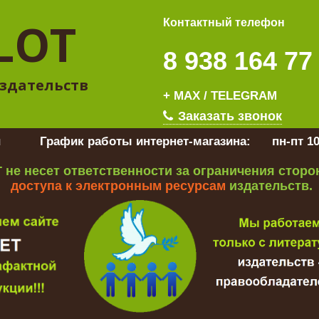
LOT
Контактный телефон
8 938 164 77
здательств
+ MAX / TELEGRAM
Заказать звонок
u
График работы интернет-магазина:
пн-пт 10
 не несет ответственности за ограничения стор
доступа к электронным ресурсам
издательств.