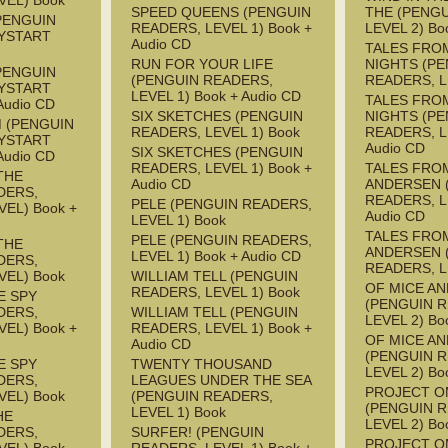
VEL) Book
SPEED QUEENS (PENGUIN
THE (PENG
PENGUIN
READERS, LEVEL 1) Book +
LEVEL 2) Bo
YSTART
Audio CD
TALES FRO
RUN FOR YOUR LIFE
NIGHTS (P
PENGUIN
(PENGUIN READERS,
READERS, L
YSTART
LEVEL 1) Book + Audio CD
TALES FRO
Audio CD
SIX SKETCHES (PENGUIN
NIGHTS (P
M (PENGUIN
READERS, LEVEL 1) Book
READERS, L
YSTART
Audio CD
SIX SKETCHES (PENGUIN
Audio CD
READERS, LEVEL 1) Book +
TALES FRO
THE
Audio CD
ANDERSEN 
DERS,
READERS, L
PELE (PENGUIN READERS,
EL) Book +
Audio CD
LEVEL 1) Book
TALES FRO
PELE (PENGUIN READERS,
THE
ANDERSEN 
LEVEL 1) Book + Audio CD
DERS,
READERS, L
VEL) Book
WILLIAM TELL (PENGUIN
OF MICE A
READERS, LEVEL 1) Book
E SPY
(PENGUIN 
DERS,
WILLIAM TELL (PENGUIN
LEVEL 2) Bo
EL) Book +
READERS, LEVEL 1) Book +
OF MICE A
Audio CD
(PENGUIN 
E SPY
TWENTY THOUSAND
LEVEL 2) Bo
DERS,
LEAGUES UNDER THE SEA
PROJECT 
VEL) Book
(PENGUIN READERS,
(PENGUIN 
LEVEL 1) Book
HE
LEVEL 2) Bo
DERS,
SURFER! (PENGUIN
PROJECT 