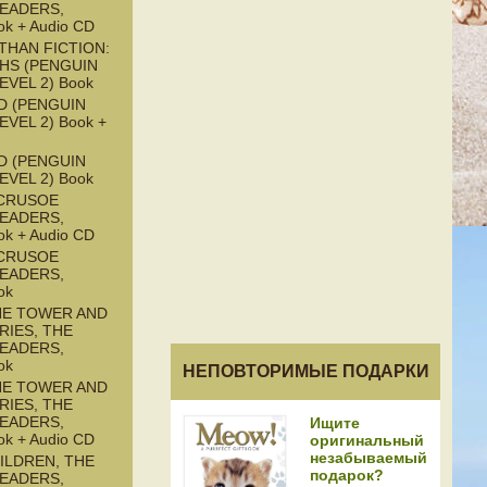
READERS,
ok + Audio CD
THAN FICTION:
HS (PENGUIN
EVEL 2) Book
D (PENGUIN
EVEL 2) Book +
D (PENGUIN
EVEL 2) Book
CRUSOE
READERS,
ok + Audio CD
CRUSOE
READERS,
ok
HE TOWER AND
RIES, THE
READERS,
ok
НЕПОВТОРИМЫЕ ПОДАРКИ
HE TOWER AND
RIES, THE
READERS,
Ищите
ok + Audio CD
оригинальный
незабываемый
ILDREN, THE
подарок?
READERS,