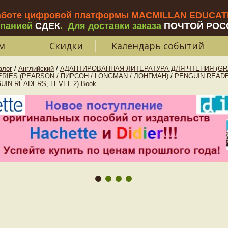
аботе цифровой платформы MACMILLAN EDUCATIO
мпанией
СДЕК
.
Для доставки заказа
ПОЧТОЙ РОС
м
Скидки
Календарь событий
алог
/
Английский
/
АДАПТИРОВАННАЯ ЛИТЕРАТУРА ДЛЯ ЧТЕНИЯ (GR
RIES (PEARSON / ПИРСОН / LONGMAN / ЛОНГМАН)
/
PENGUIN READE
UIN READERS, LEVEL 2) Book