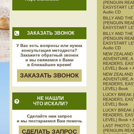
(PENGUIN REA
EASYSTART LEV
Audio CD
BILLY AND TH
(PENGUIN REA
EASYSTART LE
ЗАКАЗАТЬ ЗВОНОК
BILLY AND TH
(PENGUIN REA
EASYSTART LEV
У Вас есть вопросы или нужна
Audio CD
консультация методиста?
NEW ZEALAND
Закажите обратный звонок
ADVENTURE, A
и мы свяжемся с Вами
READERS, EAS
в ближайшее время!
LEVEL) Book + 
NEW ZEALAND
ЗАКАЗАТЬ ЗВОНОК
ADVENTURE, A
READERS, EAS
LEVEL) Book
LUCKY BREAK 
НЕ НАШЛИ
READERS, EAS
ЧТО ИСКАЛИ?
LEVEL) Book
LUCKY BREAK 
READERS, EAS
Сделайте нам запрос
LEVEL) Book + 
и мы постараемся Вам помочь
LAST PHOTO, 
(PENGUIN REA
СДЕЛАТЬ ЗАПРОС