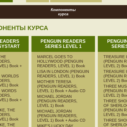
Компоненты
курса
ОНЕНТЫ КУРСА
READERS
PENGUIN READERS
PENGUI
SYSTART
SERIES LEVEL 1
SERIE
THE
MARCEL GOES TO
TREASURE 
DERS,
HOLLYWOOD (PENGUIN
(PENGUIN 
EL) Book +
READERS, LEVEL 1) Book
LEVEL 2) Bo
LISA IN LONDON (PENGUIN
TREASURE 
 WORLDS
READERS, LEVEL 1) Book
(PENGUIN 
DERS,
LEVEL 2) Bo
MOTHER TERESA
VEL) Book
(PENGUIN READERS,
THREE MUS
O WORDS
LEVEL 1) Book + Audio CD
(PENGUIN 
DERS,
LEVEL 2) Bo
MICHAEL JORDAN
EL) Book +
(PENGUIN READERS,
THREE SHO
LEVEL 1) Book
OF SHERLO
KE, THE
(PENGUIN 
MICHAEL JORDAN
DERS,
LEVEL 2) Bo
(PENGUIN READERS,
VEL) Book
LEVEL 1) Book + Audio CD
THREE SHO
KE, THE
OF SHERLO
MIKE'S LUCKY DAY