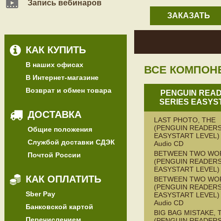
Запись вебинаров
ЗАКАЗАТЬ
КАК КУПИТЬ
В наших офисах
ВСЕ КОМПОН
В Интернет-магазине
Возврат и обмен товара
PENGUIN REA
SERIES EASYS
ДОСТАВКА
LAST PHOTO, THE
(PENGUIN READERS
Общие положения
EASYSTART LEVEL) 
Службой доставки СДЭК
Audio CD
BETWEEN TWO WO
Почтой России
(PENGUIN READERS
EASYSTART LEVEL)
КАК ОПЛАТИТЬ
BETWEEN TWO WO
(PENGUIN READERS
Sber Pay
EASYSTART LEVEL) 
Audio CD
Банковской картой
BIG BAG MISTAKE, 
Перечислением
(PENGUIN READERS