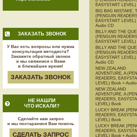
EASYSTART LEVEL)
BIG BAG MISTAKE, 
(PENGUIN READERS
EASYSTART LEVEL) 
Audio CD
BILLY AND THE QU
ЗАКАЗАТЬ ЗВОНОК
(PENGUIN READERS
EASYSTART LEVEL)
У Вас есть вопросы или нужна
BILLY AND THE QU
консультация методиста?
(PENGUIN READERS
Закажите обратный звонок
EASYSTART LEVEL) 
и мы свяжемся с Вами
Audio CD
в ближайшее время!
NEW ZEALAND
ADVENTURE, A (PE
ЗАКАЗАТЬ ЗВОНОК
READERS, EASYST
LEVEL) Book + Audi
NEW ZEALAND
ADVENTURE, A (PE
READERS, EASYST
НЕ НАШЛИ
LEVEL) Book
ЧТО ИСКАЛИ?
LUCKY BREAK (PEN
READERS, EASYST
Сделайте нам запрос
LEVEL) Book
и мы постараемся Вам помочь
LUCKY BREAK (PEN
READERS, EASYST
СДЕЛАТЬ ЗАПРОС
LEVEL) Book + Audi