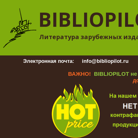
BIBLIOPI
Литература зарубежных изд
Электронная почта:
info@bibliopilot.ru
Гр
ВАЖНО!
BIBLIOPILOT не
д