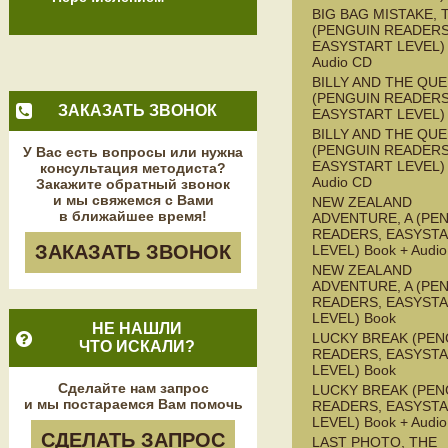
BIG BAG MISTAKE, 
(PENGUIN READERS
EASYSTART LEVEL) 
Audio CD
BILLY AND THE QU
(PENGUIN READERS
ЗАКАЗАТЬ ЗВОНОК
EASYSTART LEVEL)
BILLY AND THE QU
(PENGUIN READERS
У Вас есть вопросы или нужна
EASYSTART LEVEL) 
консультация методиста?
Audio CD
Закажите обратный звонок
и мы свяжемся с Вами
NEW ZEALAND
в ближайшее время!
ADVENTURE, A (PE
READERS, EASYST
ЗАКАЗАТЬ ЗВОНОК
LEVEL) Book + Audi
NEW ZEALAND
ADVENTURE, A (PE
READERS, EASYST
LEVEL) Book
НЕ НАШЛИ
LUCKY BREAK (PEN
ЧТО ИСКАЛИ?
READERS, EASYST
LEVEL) Book
Сделайте нам запрос
LUCKY BREAK (PEN
и мы постараемся Вам помочь
READERS, EASYST
LEVEL) Book + Audi
СДЕЛАТЬ ЗАПРОС
LAST PHOTO, THE