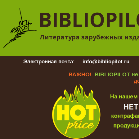
BIBLIOPI
Литература зарубежных изд
Электронная почта:
info@bibliopilot.ru
Гр
ВАЖНО!
BIBLIOPILOT не
д