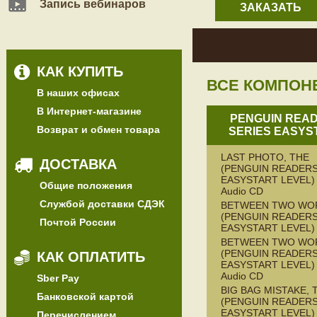
Запись вебинаров
ЗАКАЗАТЬ
КАК КУПИТЬ
ВСЕ КОМПОН
В наших офисах
В Интернет-магазине
PENGUIN REA
Возврат и обмен товара
SERIES EASYS
LAST PHOTO, THE
ДОСТАВКА
(PENGUIN READERS
EASYSTART LEVEL) 
Общие положения
Audio CD
Службой доставки СДЭК
BETWEEN TWO WO
(PENGUIN READERS
Почтой России
EASYSTART LEVEL)
BETWEEN TWO WO
(PENGUIN READERS
КАК ОПЛАТИТЬ
EASYSTART LEVEL) 
Audio CD
Sber Pay
BIG BAG MISTAKE, 
Банковской картой
(PENGUIN READERS
EASYSTART LEVEL)
Перечислением