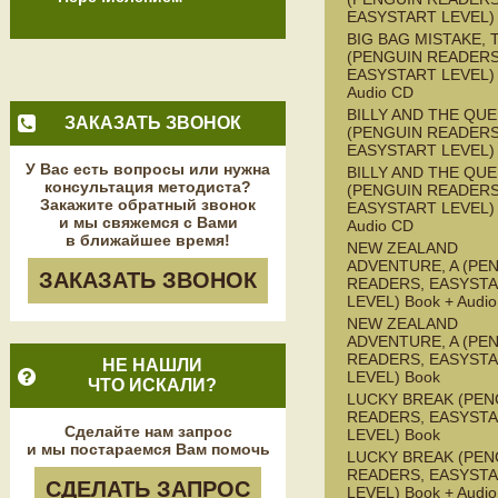
EASYSTART LEVEL)
BIG BAG MISTAKE, 
(PENGUIN READERS
EASYSTART LEVEL) 
Audio CD
BILLY AND THE QU
ЗАКАЗАТЬ ЗВОНОК
(PENGUIN READERS
EASYSTART LEVEL)
У Вас есть вопросы или нужна
BILLY AND THE QU
консультация методиста?
(PENGUIN READERS
Закажите обратный звонок
EASYSTART LEVEL) 
и мы свяжемся с Вами
Audio CD
в ближайшее время!
NEW ZEALAND
ADVENTURE, A (PE
ЗАКАЗАТЬ ЗВОНОК
READERS, EASYST
LEVEL) Book + Audi
NEW ZEALAND
ADVENTURE, A (PE
READERS, EASYST
НЕ НАШЛИ
LEVEL) Book
ЧТО ИСКАЛИ?
LUCKY BREAK (PEN
READERS, EASYST
Сделайте нам запрос
LEVEL) Book
и мы постараемся Вам помочь
LUCKY BREAK (PEN
READERS, EASYST
СДЕЛАТЬ ЗАПРОС
LEVEL) Book + Audi