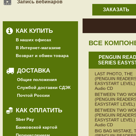
Запись вебинаров
ЗАКАЗАТЬ
КАК КУПИТЬ
В наших офисах
ВСЕ КОМПОН
В Интернет-магазине
Возврат и обмен товара
PENGUIN REA
SERIES EASYS
ДОСТАВКА
LAST PHOTO, THE
(PENGUIN READERS
Общие положения
EASYSTART LEVEL) 
Службой доставки СДЭК
Audio CD
BETWEEN TWO WO
Почтой России
(PENGUIN READERS
EASYSTART LEVEL)
КАК ОПЛАТИТЬ
BETWEEN TWO WO
(PENGUIN READERS
Sber Pay
EASYSTART LEVEL) 
Audio CD
Банковской картой
BIG BAG MISTAKE, 
Перечислением
(PENGUIN READERS