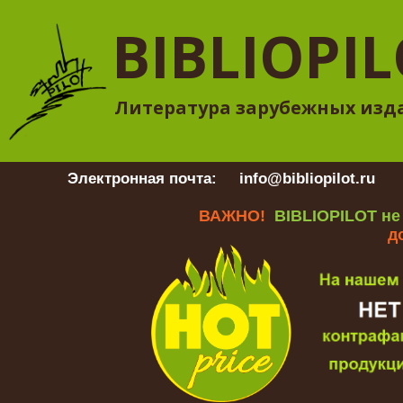
BIBLIOPI
Литература зарубежных изд
Электронная почта:
info@bibliopilot.ru
Гр
ВАЖНО!
BIBLIOPILOT не
д